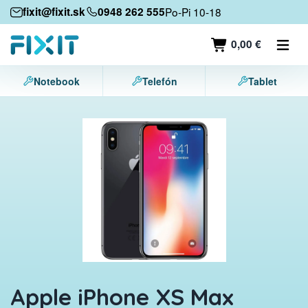
Mobilné zariadenia
fixit@fixit.sk
0948 262 555
Po-Pi 10-18
Mobilné telefóny
0,00 €
Tablety
Notebook
Telefón
Tablet
Notebooky
Herné konzoly
Príslušenstvo
Kontakt
Apple iPhone XS Max