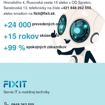
Hronského 4, Rusovská cesta 15 alebo v OD Saratov,
Saratovská 13, telefonicky na čísle
,
+421 948 262 555
alebo emailom na
.
fixit@fixit.sk
+24 000
prevedených opráv
+15 rokov
skúseností
+99 %
spokojných zákazníkov
Servis IT a mobilnej techniky
0948 262 555