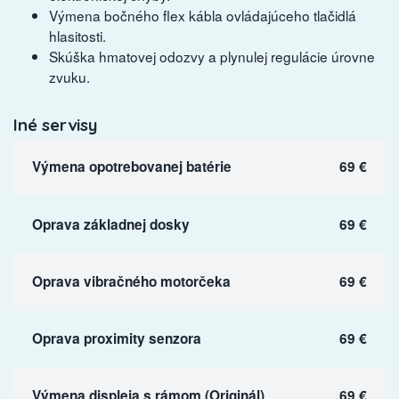
Výmena bočného flex kábla ovládajúceho tlačidlá
hlasitosti.
Skúška hmatovej odozvy a plynulej regulácie úrovne
zvuku.
Iné servisy
Výmena opotrebovanej batérie
69 €
Oprava základnej dosky
69 €
Oprava vibračného motorčeka
69 €
Oprava proximity senzora
69 €
Výmena displeja s rámom (Originál)
69 €