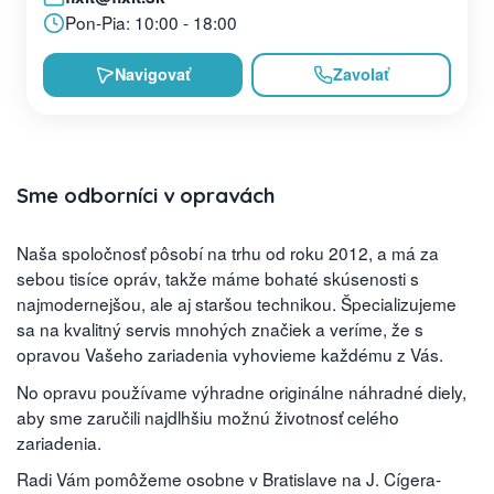
Pon-Pia: 10:00 - 18:00
Navigovať
Zavolať
Sme odborníci v opravách
Naša spoločnosť pôsobí na trhu od roku 2012, a má za
sebou tisíce opráv, takže máme bohaté skúsenosti s
najmodernejšou, ale aj staršou technikou. Špecializujeme
sa na kvalitný servis mnohých značiek a veríme, že s
opravou Vašeho zariadenia vyhovieme každému z Vás.
No opravu používame výhradne originálne náhradné diely,
aby sme zaručili najdlhšiu možnú životnosť celého
zariadenia.
Radi Vám pomôžeme osobne v Bratislave na J. Cígera-