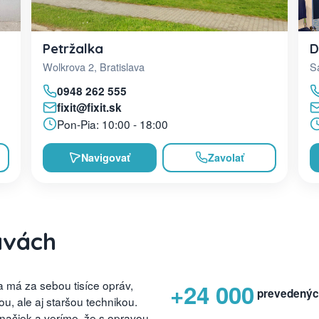
D
Petržalka
Sa
Wolkrova 2, Bratislava
0948 262 555
fixit@fixit.sk
Pon-Pia: 10:00 - 18:00
Navigovať
Zavolať
avách
 má za sebou tisíce opráv,
+24 000
prevedenýc
, ale aj staršou technikou.
značiek a veríme, že s opravou