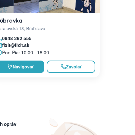
úbravka
ratovská 13, Bratislava
0948 262 555
fixit@fixit.sk
Pon-Pia: 10:00 - 18:00
Navigovať
Zavolať
h opráv