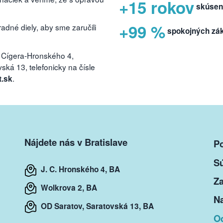
+15 rokov
skúsen
+99 %
dné diely, aby sme zaručili
spokojných zá
 Cígera-Hronského 4,
ká 13, telefonicky na čísle
.
t.sk
Nájdete nás v Bratislave
P
S
J. C. Hronského 4, BA
Za
Wolkrova 2, BA
Na
OD Saratov, Saratovská 13, BA
O