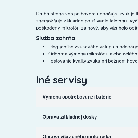
Druhá strana vás pri hovore nepočuje, zvuk je
znemožňuje základné používanie telefónu. Vy
poškodený mikrofón za nový, aby vás bolo opäť 
Služba zahŕňa
Diagnostika zvukového vstupu a odstránen
Odborná výmena mikrofónu alebo celého 
Testovanie kvality zvuku pri bežnom hovo
Iné servisy
Výmena opotrebovanej batérie
Oprava základnej dosky
Oprava vibračného motorčeka