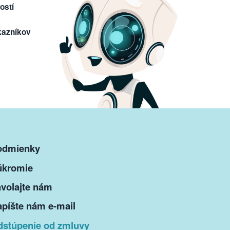
ostí
kazníkov
odmienky
úkromie
volajte nám
píšte nám e-mail
dstúpenie od zmluvy