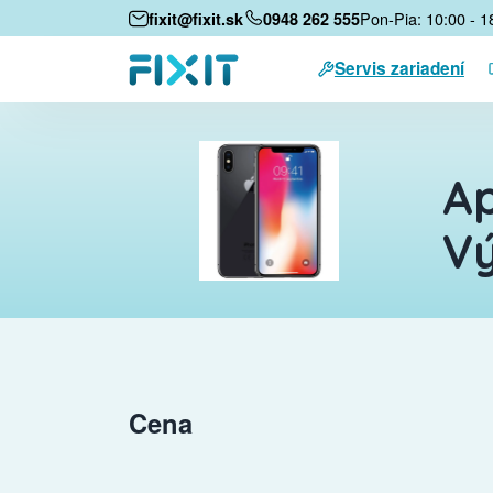
Pon-Pia: 10:00 - 1
fixit@fixit.sk
0948 262 555
Servis zariadení
Ap
V
Cena