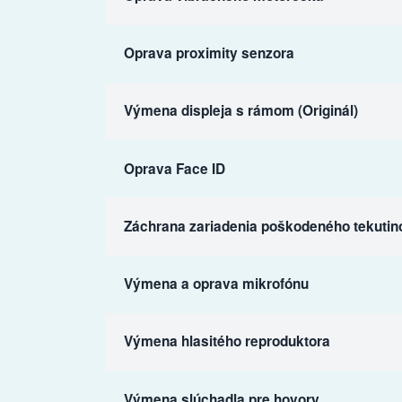
Oprava proximity senzora
Výmena displeja s rámom (Originál)
Oprava Face ID
Záchrana zariadenia poškodeného tekutin
Výmena a oprava mikrofónu
Výmena hlasitého reproduktora
Výmena slúchadla pre hovory