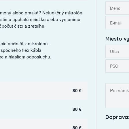
 tlmený alebo praská? Nefunkčný mikrofón
čistíme upchatú mriežku alebo vymeníme
počuť čisto a zreteľne.
Miesto vy
ie nečistôt z mikrofónu.
spodného flex kábla.
re a hlasitom odposluchu.
80 €
80 €
Doprava:
80 €