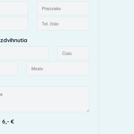
zdvihnutia
 6,- €