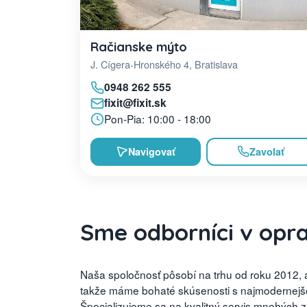
Račianske mýto
J. Cígera-Hronského 4, Bratislava
0948 262 555
fixit@fixit.sk
Pon-Pia: 10:00 - 18:00
Navigovať
Zavolať
Sme odborníci v opr
Naša spoločnosť pôsobí na trhu od roku 2012, a
takže máme bohaté skúsenosti s najmodernejšou
Špecializujeme sa na kvalitný servis mnohých 