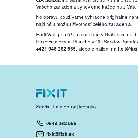
Vašeho zariadenia vyhovieme každému z Vás.
No opravu používame výhradne originálne náhra
najdlhšiu možnú životnosť celého zariadenia.
Radi Vám pomôžeme osobne v Bratislave na J.
Rusovská cesta 15 alebo v OD Saratov, Saratovs
, alebo emailom na
+421 948 262 555
fixit@fixi
Servis IT a mobilnej techniky
0948 262 555
fixit@fixit.sk