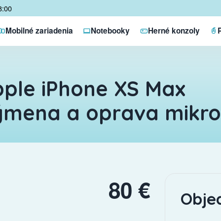
8:00
Mobilné zariadenia
Notebooky
Herné konzoly
ple iPhone XS Max
ýmena a oprava mikr
80 €
Obje