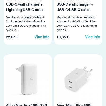
USB-C wall charger +
USB-C wall charger +
Lightning/USB-C cable
USB-C/USB-C cable
Menšie, ako si viete predstaviť
Menšie, ako si viete predstaviť
Nástenná nabíjačka aiino Mav
Nástenná nabíjačka aiino Mav
20W GaN USB-C je ideálna na
20W GaN USB-C je ideálna na
rýchle a…
rýchle a…
22,67 €
Viac info
19,85 €
Viac info
Aiino Mav Pro 45W GaN
Aiino Mav Ultra 35W