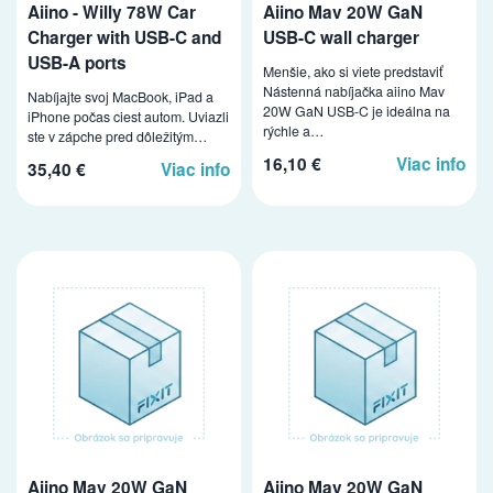
Aiino - Willy 78W Car
Aiino Mav 20W GaN
Charger with USB-C and
USB-C wall charger
USB-A ports
Menšie, ako si viete predstaviť
Nástenná nabíjačka aiino Mav
Nabíjajte svoj MacBook, iPad a
20W GaN USB-C je ideálna na
iPhone počas ciest autom. Uviazli
rýchle a…
ste v zápche pred dôležitým…
16,10 €
Viac info
35,40 €
Viac info
Aiino Mav 20W GaN
Aiino Mav 20W GaN