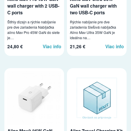
wall charger with 2 USB-
GaN wall charger with
C ports
two USB-C ports
Štíhly dizajn a rýchle nabíjanie
Rýchle nabíjanie pre dve
pre dve zariadenia Nabíjačka
zariadenia Sieťová nabíjačka
aiino Mav Pro 45W GaN do siete
Aiino Mav Ultra 35W GaN je
je…
ideálna na…
24,80 €
Viac info
21,26 €
Viac info
Aiino Mav2 25W GaN
Aiino Travel Charging Kit