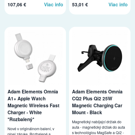
107,06 €
Viac info
53,01 €
Viac info
Adam Elements Omnia
Adam Elements Omnia
A1+ Apple Watch
CQ2 Plus Qi2 25W
Magnetic Wireless Fast
Magnetic Charging Car
Charger - White
Mount - Black
*Rozbalený*
Magnetický nabíjajcí držiak do
auta - magnetický držiak do auta
Nové v originálnom balení, v
s technológiou MagSafe a Qi2 -
plnej záruke. Rozbalené a