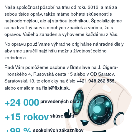
Naša spoločnosť pôsobí na trhu od roku 2012, a má za
sebou tisíce opráv, takže máme bohaté skúsenosti s
najmodernejšou, ale aj staršou technikou. Špecializujeme
sa na kvalitný servis mnohých značiek a veríme, že s
opravou Vašeho zariadenia vyhovieme každému z Vás.
No opravu používame výhradne originálne náhradné diely,
aby sme zaručili najdlhšiu možnú životnosť celého
zariadenia.
Radi Vám pomôžeme osobne v Bratislave na J. Cígera-
Hronského 4, Rusovská cesta 15 alebo v OD Saratov,
Saratovská 13, telefonicky na čísle
,
+421 948 262 555
alebo emailom na
.
fixit@fixit.sk
+24 000
prevedených opráv
+15 rokov
skúseností
+99 %
spokojných zákazníkov