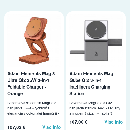
Adam Elements Mag 3
Adam Elements Mag
Ultra Qi2 25W 3-in-1
Qube Qi2 3-in-1
Foldable Charger -
Intelligent Charging
Orange
Station
Bezdrôtová skladacia MagSafe
Bezdrôtová MagSafe a Qi2
nabíjačka 3-v-1 - rýchlosť a
nabíjacia stanica 3-v-1 - luxusný
elegancia v dokonalej harmónii -
a moderný dizajn - nabíja 3…
…
107,06 €
Viac info
107,02 €
Viac info