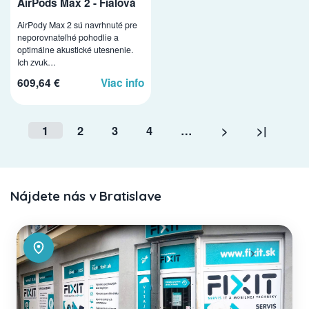
AirPods Max 2 - Fialová
AirPody Max 2 sú navrhnuté pre
neporovnateľné pohodlie a
optimálne akustické utesnenie.
Ich zvuk…
609,64 €
Viac info
1
2
3
4
…
>
>|
Nájdete nás v Bratislave