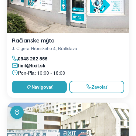
Račianske mýto
J. Cígera-Hronského 4, Bratislava
0948 262 555
fixit@fixit.sk
Pon-Pia: 10:00 - 18:00
Navigovať
Zavolať