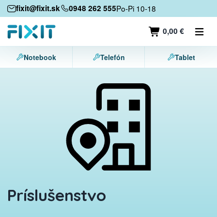
Mobilné zariadenia
fixit@fixit.sk
0948 262 555
Po-Pi 10-18
Mobilné telefóny
0,00 €
Tablety
Notebook
Telefón
Tablet
Notebooky
Herné konzoly
Príslušenstvo
Kontakt
Príslušenstvo