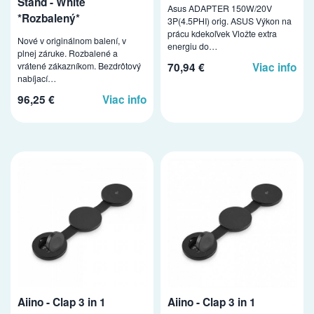
Stand - White
Asus ADAPTER 150W/20V
*Rozbalený*
3P(4.5PHI) orig. ASUS Výkon na
prácu kdekoľvek Vložte extra
Nové v originálnom balení, v
energiu do…
plnej záruke. Rozbalené a
vrátené zákazníkom. Bezdrôtový
70,94 €
Viac info
nabíjací…
96,25 €
Viac info
Aiino - Clap 3 in 1
Aiino - Clap 3 in 1