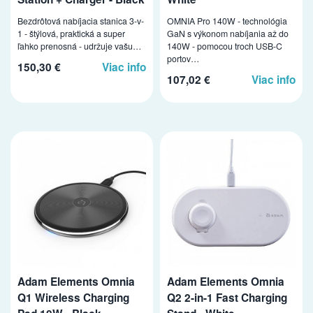
Bezdrôtová nabíjacia stanica 3-v-
OMNIA Pro 140W - technológia
1 - štýlová, praktická a super
GaN s výkonom nabíjania až do
ľahko prenosná - udržuje vašu…
140W - pomocou troch USB-C
portov…
150,30 €
Viac info
107,02 €
Viac info
Adam Elements Omnia
Adam Elements Omnia
Q1 Wireless Charging
Q2 2-in-1 Fast Charging