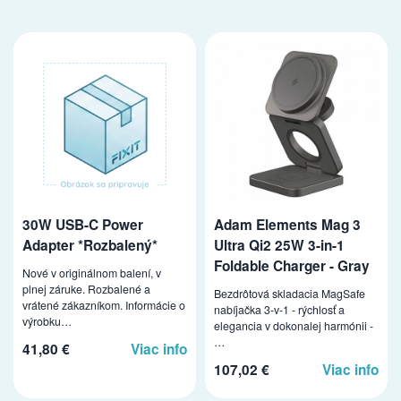
30W USB-C Power
Adam Elements Mag 3
Adapter *Rozbalený*
Ultra Qi2 25W 3-in-1
Foldable Charger - Gray
Nové v originálnom balení, v
plnej záruke. Rozbalené a
Bezdrôtová skladacia MagSafe
vrátené zákazníkom. Informácie o
nabíjačka 3-v-1 - rýchlosť a
výrobku…
elegancia v dokonalej harmónii -
…
41,80 €
Viac info
107,02 €
Viac info