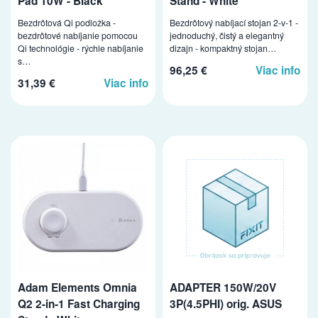
Pad 10W - Black
Stand - White
Bezdrôtová Qi podložka -
Bezdrôtový nabíjací stojan 2-v-1 -
bezdrôtové nabíjanie pomocou
jednoduchý, čistý a elegantný
Qi technológie - rýchle nabíjanie
dizajn - kompaktný stojan…
s…
96,25 €
Viac info
31,39 €
Viac info
Adam Elements Omnia
ADAPTER 150W/20V
Q2 2-in-1 Fast Charging
3P(4.5PHI) orig. ASUS