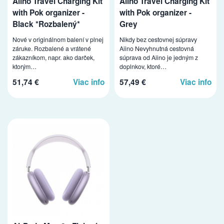
Aiino Travel Charging Kit
Aiino Travel Charging Kit
with Pok organizer -
with Pok organizer -
Black *Rozbalený*
Grey
Nové v originálnom balení v plnej
Nikdy bez cestovnej súpravy
záruke. Rozbalené a vrátené
Aiino Nevyhnutná cestovná
zákazníkom, napr. ako darček,
súprava od Aiino je jedným z
ktorým…
doplnkov, ktoré…
51,74 €
Viac info
57,49 €
Viac info