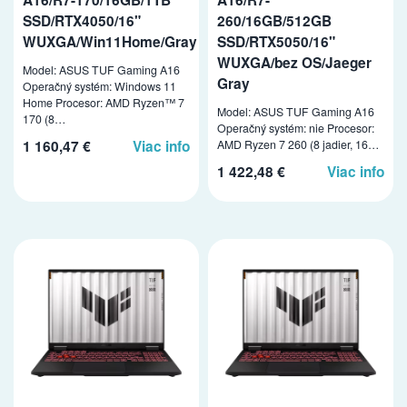
SSD/RTX4050/16"
260/16GB/512GB
WUXGA/Win11Home/Gray
SSD/RTX5050/16"
WUXGA/bez OS/Jaeger
Model: ASUS TUF Gaming A16
Gray
Operačný systém: Windows 11
Home Procesor: AMD Ryzen™ 7
Model: ASUS TUF Gaming A16
170 (8…
Operačný systém: nie Procesor:
AMD Ryzen 7 260 (8 jadier, 16…
1 160,47 €
Viac info
1 422,48 €
Viac info