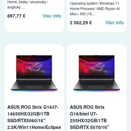
Home, česky / slovensky /
Operačný systém: Windows 11
anglicky …
Home Procesor: AMD Ryzen AI
Max+ 395 (16…
897,77 €
Viac info
2 562,29 €
Viac info
ASUS ROG Strix G16/i7-
ASUS ROG Strix
14650HX/32GB/1TB
G16/Intel U7-
SSD/RTX5060/16"
255HX/32GB/1TB
2.5K/Win11Home/Eclipse
SSD/RTX 5070/16"