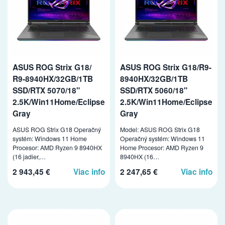
ASUS ROG Strix G18/
ASUS ROG Strix G18/R9-
R9-8940HX/32GB/1TB
8940HX/32GB/1TB
SSD/RTX 5070/18"
SSD/RTX 5060/18"
2.5K/Win11Home/Eclipse
2.5K/Win11Home/Eclipse
Gray
Gray
ASUS ROG Strix G18 Operačný
Model: ASUS ROG Strix G18
systém: Windows 11 Home
Operačný systém: Windows 11
Procesor: AMD Ryzen 9 8940HX
Home Procesor: AMD Ryzen 9
(16 jadier,…
8940HX (16…
2 943,45 €
Viac info
2 247,65 €
Viac info