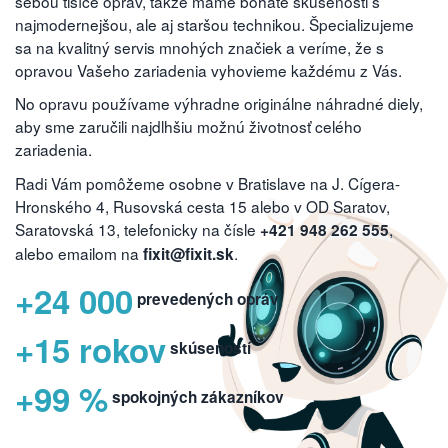
sebou tisíce opráv, takže máme bohaté skúsenosti s
najmodernejšou, ale aj staršou technikou. Špecializujeme
sa na kvalitný servis mnohých značiek a veríme, že s
opravou Vašeho zariadenia vyhovieme každému z Vás.
No opravu používame výhradne originálne náhradné diely,
aby sme zaručili najdlhšiu možnú životnosť celého
zariadenia.
Radi Vám pomôžeme osobne v Bratislave na J. Cígera-
Hronského 4, Rusovská cesta 15 alebo v OD Saratov,
Saratovská 13, telefonicky na čísle
,
+421 948 262 555
alebo emailom na
.
fixit@fixit.sk
+24 000
prevedených opráv
+15 rokov
skúseností
+99 %
spokojných zákazníkov