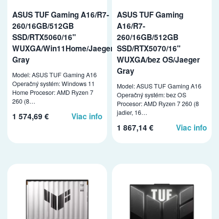
ASUS TUF Gaming A16/R7-
ASUS TUF Gaming
260/16GB/512GB
A16/R7-
SSD/RTX5060/16"
260/16GB/512GB
WUXGA/Win11Home/Jaeger
SSD/RTX5070/16"
Gray
WUXGA/bez OS/Jaeger
Gray
Model: ASUS TUF Gaming A16
Operačný systém: Windows 11
Model: ASUS TUF Gaming A16
Home Procesor: AMD Ryzen 7
Operačný systém: bez OS
260 (8…
Procesor: AMD Ryzen 7 260 (8
jadier, 16…
1 574,69 €
Viac info
1 867,14 €
Viac info