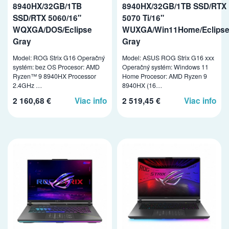
8940HX/32GB/1TB
8940HX/32GB/1TB SSD/RTX
SSD/RTX 5060/16"
5070 Ti/16"
WQXGA/DOS/Eclipse
WUXGA/Win11Home/Eclips
Gray
Gray
Model: ROG Strix G16 Operačný
Model: ASUS ROG Strix G16 xxx
systém: bez OS Procesor: AMD
Operačný systém: Windows 11
Ryzen™ 9 8940HX Processor
Home Procesor: AMD Ryzen 9
2.4GHz …
8940HX (16…
2 160,68 €
Viac info
2 519,45 €
Viac info