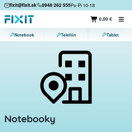
Mobilné zariadenia
fixit@fixit.sk
0948 262 555
Po-Pi 10-18
Mobilné telefóny
0,00 €
Tablety
Notebook
Telefón
Tablet
Notebooky
Herné konzoly
Príslušenstvo
Kontakt
Notebooky