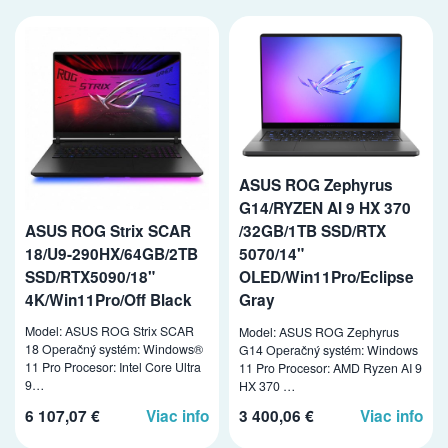
ASUS ROG Zephyrus
G14/RYZEN AI 9 HX 370
ASUS ROG Strix SCAR
/32GB/1TB SSD/RTX
18/U9-290HX/64GB/2TB
5070/14"
SSD/RTX5090/18"
OLED/Win11Pro/Eclipse
4K/Win11Pro/Off Black
Gray
Model: ASUS ROG Strix SCAR
Model: ASUS ROG Zephyrus
18 Operačný systém: Windows®
G14 Operačný systém: Windows
11 Pro Procesor: Intel Core Ultra
11 Pro Procesor: AMD Ryzen AI 9
9…
HX 370 …
6 107,07 €
Viac info
3 400,06 €
Viac info