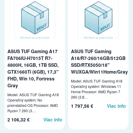
ASUS TUF Gaming A17
ASUS TUF Gaming
FA706IU-H7015T R7-
A18/R7-260/16GB/512GB
4800H, 16GB, 1TB SSD,
SSD/RTX5050/18"
GTX1660Ti (6GB), 17,3"
WUXGA/Win11Home/Gray
FHD, Win 10, Fortress
Model: ASUS TUF Gaming A18
Gray
Operačný systém: Windows 11
Home Procesor: AMD Ryzen 7
Model: ASUS TUF Gaming A18
260 (3.8…
Operačný systém: No
preinstalled OS Procesor: AMD
1 797,56 €
Viac info
Ryzen 7 260 (3…
2 106,32 €
Viac info