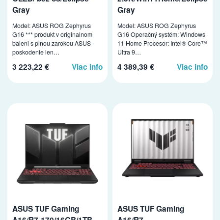
Gray
Gray
Model: ASUS ROG Zephyrus
Model: ASUS ROG Zephyrus
G16 *** produkt v originalnom
G16 Operačný systém: Windows
baleni s plnou zarokou ASUS -
11 Home Procesor: Intel® Core™
poskodenie len…
Ultra 9…
3 223,22 €
Viac info
4 389,39 €
Viac info
ASUS TUF Gaming
ASUS TUF Gaming
A16/R7-170/16GB/1TB
A16/R7-