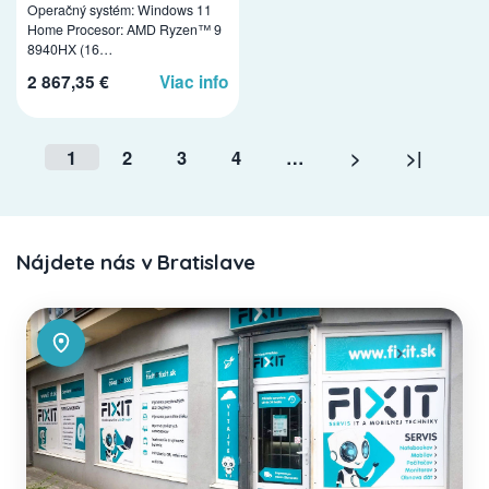
Operačný systém: Windows 11
Home Procesor: AMD Ryzen™ 9
8940HX (16…
2 867,35 €
Viac info
1
2
3
4
…
>
>|
Nájdete nás v Bratislave