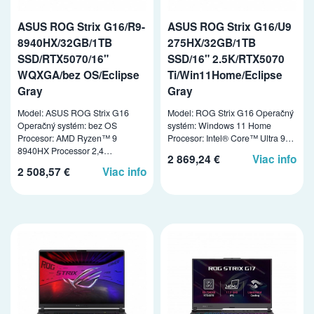
ASUS ROG Strix G16/R9-
ASUS ROG Strix G16/U9
8940HX/32GB/1TB
275HX/32GB/1TB
SSD/RTX5070/16"
SSD/16" 2.5K/RTX5070
WQXGA/bez OS/Eclipse
Ti/Win11Home/Eclipse
Gray
Gray
Model: ASUS ROG Strix G16
Model: ROG Strix G16 Operačný
Operačný systém: bez OS
systém: Windows 11 Home
Procesor: AMD Ryzen™ 9
Procesor: Intel® Core™ Ultra 9…
8940HX Processor 2,4…
2 869,24 €
Viac info
2 508,57 €
Viac info