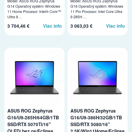
Model: ASUS ROG Zephyrus
Model: ASUS ROG Zephyrus
G14 Operačný systém: Windows
G16 Operačný systém: Windows
11 Home Procesor: Intel® Core™
11 Pro Procesor: Intel Core Ultra
Ultra 9…
9 285H …
3 704,46 €
Viac info
3 063,03 €
Viac info
ASUS ROG Zephyrus
ASUS ROG Zephyrus
G16/U9-285H/64GB/1TB
G16/U9-386H/32GB/1TB
SSD/RTX 5070Ti/16"
SSD/RTX 5080/16"
OLED/ bez os/Eclipse
2.5K/Win11Home/Eclipse