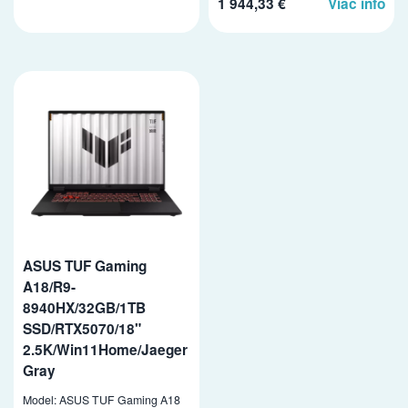
1 944,33 €
Viac info
ASUS TUF Gaming
A18/R9-
8940HX/32GB/1TB
SSD/RTX5070/18"
2.5K/Win11Home/Jaeger
Gray
Model: ASUS TUF Gaming A18