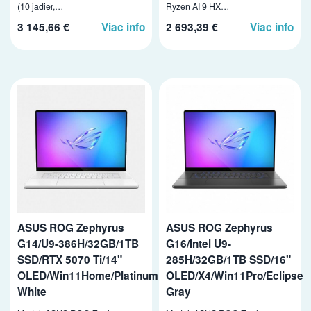
(10 jadier,…
Ryzen AI 9 HX…
3 145,66 €
Viac info
2 693,39 €
Viac info
ASUS ROG Zephyrus
ASUS ROG Zephyrus
G14/U9-386H/32GB/1TB
G16/Intel U9-
SSD/RTX 5070 Ti/14"
285H/32GB/1TB SSD/16"
OLED/Win11Home/Platinum
OLED/X4/Win11Pro/Eclipse
White
Gray