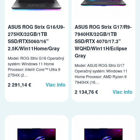
ASUS ROG Strix G16/U9-
ASUS ROG Strix G17/R9-
275HX/32GB/1TB
7940HX/32GB/1TB
SSD/RTX5060/16"
SSD/RTX 4070/17.3"
2.5K/Win11Home/Gray
WQHD/Win11H/Eclipse
Gray
Model: ROG Strix G16 Operačný
systém: Windows 11 Home
Model: ASUS ROG Strix G17
Procesor: Intel® Core™ Ultra 9
Operačný systém: Windows 11
275HX (2…
Home Procesor: AMD Ryzen 9
7940HX (16…
2 291,14 €
Viac info
2 134,76 €
Viac info