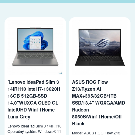
´Lenovo IdeaPad Slim 3
ASUS ROG Flow
14IRH10 Intel i7-13620H
Z13/Ryzen AI
16GB 512GB-SSD
MAX+395/32GB/1TB
14.0"WUXGA OLED GL
SSD/13.4" WQXGA/AMD
IntelUHD Win11Home
Radeon
Luna Grey
8060S/Win11Home/Off
Black
Lenovo IdeaPad Slim 3 14IRH10
Operačný systém: Windows® 11
Model: ASUS ROG Flow Z13