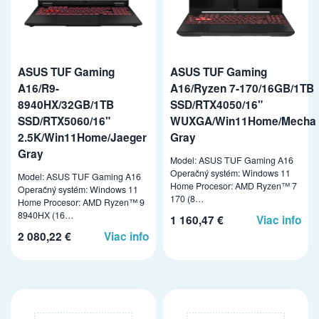
ASUS TUF Gaming
ASUS TUF Gaming
A16/R9-
A16/Ryzen 7-170/16GB/1TB
8940HX/32GB/1TB
SSD/RTX4050/16"
SSD/RTX5060/16"
WUXGA/Win11Home/Mecha
2.5K/Win11Home/Jaeger
Gray
Gray
Model: ASUS TUF Gaming A16
Operačný systém: Windows 11
Model: ASUS TUF Gaming A16
Home Procesor: AMD Ryzen™ 7
Operačný systém: Windows 11
170 (8…
Home Procesor: AMD Ryzen™ 9
8940HX (16…
1 160,47 €
Viac info
2 080,22 €
Viac info