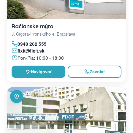
Račianske mýto
J. Cígera-Hronského 4, Bratislava
0948 262 555
fixit@fixit.sk
Pon-Pia: 10:00 - 18:00
Navigovať
Zavolať