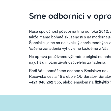
Sme odborníci v opr
Naša spoločnosť pôsobí na trhu od roku 2012, a
takže máme bohaté skúsenosti s najmodernejšou
Špecializujeme sa na kvalitný servis mnohých 
Vašeho zariadenia vyhovieme každému z Vás.
No opravu používame výhradne originálne náhra
najdlhšiu možnú životnosť celého zariadenia.
Radi Vám pomôžeme osobne v Bratislave na J.
Rusovská cesta 15 alebo v OD Saratov, Saratovs
, alebo emailom na
+421 948 262 555
fixit@fixi