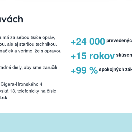
avách
 má za sebou tisíce opráv,
+24 000
prevedenýc
, ale aj staršou technikou.
značiek a veríme, že s opravou
+15 rokov
skúsen
+99 %
dné diely, aby sme zaručili
spokojných zá
 Cígera-Hronského 4,
ká 13, telefonicky na čísle
.
t.sk