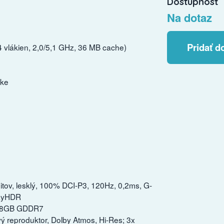
Dostupnosť
Na dotaz
Pridať d
4 vlákien, 2,0/5,1 GHz, 36 MB cache)
ske
itov, lesklý, 100% DCI-P3, 120Hz, 0,2ms, G-
layHDR
, 8GB GDDR7
vý reproduktor, Dolby Atmos, Hi-Res; 3x