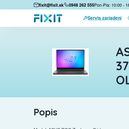
Pon-Pia: 10:00 - 1
fixit@fixit.sk
0948 262 555
Servis zariadení
AS
37
OL
Popis