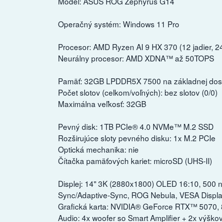
Model: ASUS ROG Zephyrus G14
Operačný systém: Windows 11 Pro
Procesor: AMD Ryzen AI 9 HX 370 (12 jadier, 2
Neurálny procesor: AMD XDNA™ až 50TOPS
Pamäť: 32GB LPDDR5X 7500 na základnej do
Počet slotov (celkom/voľných): bez slotov (0/0)
Maximálna veľkosť: 32GB
Pevný disk: 1TB PCIe® 4.0 NVMe™ M.2 SSD
Rozširujúce sloty pevného disku: 1x M.2 PCIe
Optická mechanika: nie
Čítačka pamäťových kariet: microSD (UHS-II)
Displej: 14" 3K (2880x1800) OLED 16:10, 500 n
Sync/Adaptive-Sync, ROG Nebula, VESA Disp
Grafická karta: NVIDIA® GeForce RTX™ 5070
Audio: 4x woofer so Smart Amplifier + 2x výško