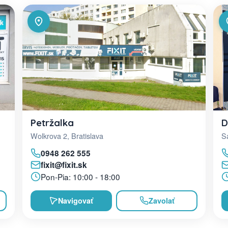
D
Petržalka
Sa
Wolkrova 2, Bratislava
0948 262 555
fixit@fixit.sk
Pon-Pia: 10:00 - 18:00
Navigovať
Zavolať