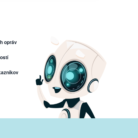
h opráv
ostí
kazníkov