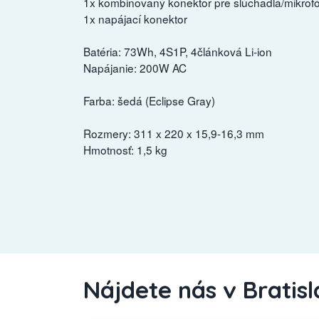
1x kombinovaný konektor pre slúchadlá/mikrof
1x napájací konektor
Batéria: 73Wh, 4S1P, 4článková Li-ion
Napájanie: 200W AC
Farba: šedá (Eclipse Gray)
Rozmery: 311 x 220 x 15,9-16,3 mm
Hmotnosť: 1,5 kg
Nájdete nás v Bratis