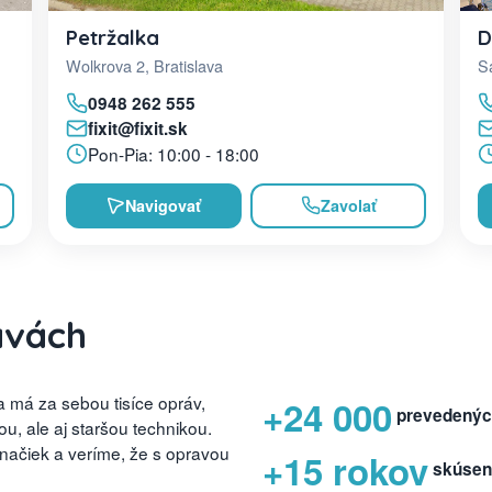
D
Petržalka
Sa
Wolkrova 2, Bratislava
0948 262 555
fixit@fixit.sk
Pon-Pia: 10:00 - 18:00
Navigovať
Zavolať
avách
 má za sebou tisíce opráv,
+24 000
prevedenýc
, ale aj staršou technikou.
značiek a veríme, že s opravou
+15 rokov
skúsen