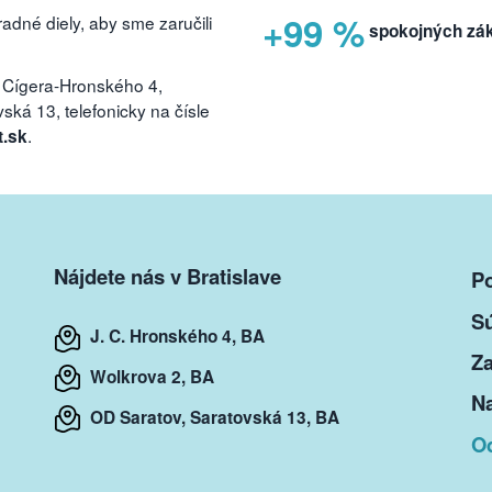
+99 %
dné diely, aby sme zaručili
spokojných zá
 Cígera-Hronského 4,
ká 13, telefonicky na čísle
.
t.sk
Nájdete nás v Bratislave
P
S
J. C. Hronského 4, BA
Za
Wolkrova 2, BA
Na
OD Saratov, Saratovská 13, BA
O