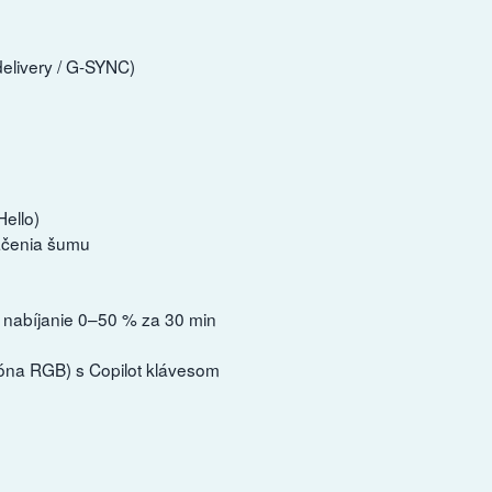
delivery / G-SYNC)
ello)
ačenia šumu
 nabíjanie 0–50 % za 30 min
zóna RGB) s Copilot klávesom