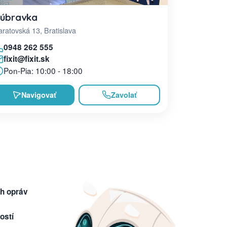
úbravka
ratovská 13, Bratislava
0948 262 555
fixit@fixit.sk
Pon-Pia: 10:00 - 18:00
Navigovať
Zavolať
h opráv
ostí