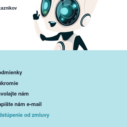
kazníkov
odmienky
úkromie
volajte nám
píšte nám e-mail
dstúpenie od zmluvy