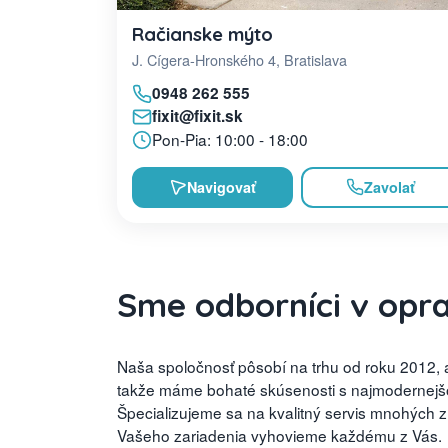
Račianske mýto
J. Cígera-Hronského 4, Bratislava
0948 262 555
fixit@fixit.sk
Pon-Pia: 10:00 - 18:00
Navigovať
Zavolať
Sme odborníci v opr
Naša spoločnosť pôsobí na trhu od roku 2012, a
takže máme bohaté skúsenosti s najmodernejšou
Špecializujeme sa na kvalitný servis mnohých 
Vašeho zariadenia vyhovieme každému z Vás.