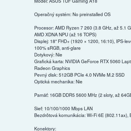
Model: ASUS TUF Gaming A18
Operačný systém: No preinstalled OS
Procesor: AMD Ryzen 7 260 (3.8 GHz, až 5.1 GH
AMD XDNA NPU (až 16 TOPS)
Displej: 18" FHD+ (1920 × 1200, 16:10), IPS-le
100% sRGB, anti-glare
Dotykový: Nie
Grafická karta: NVIDIA GeForce RTX 5060 La
Radeon Graphics
Pevný disk: 512GB PCIe 4.0 NVMe M.2 SSD
Optická mechanika: Nie
Pamäť: 16GB DDR5 5600 MHz (2 sloty, až 64G
Sieť: 10/100/1000 Mbps LAN
Bezdrôtová komunikácia: Wi-Fi 6E (802.11ax), 
Konektory: