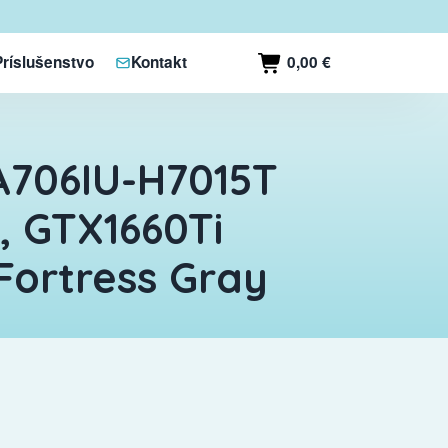
0,00 €
Príslušenstvo
Kontakt
A706IU-H7015T
, GTX1660Ti
 Fortress Gray