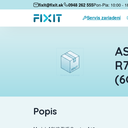
Pon-Pia: 10:00 - 1
fixit@fixit.sk
0948 262 555
Servis zariadení
AS
R7
(6
Popis