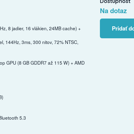
Dostupnosť
Na dotaz
Pridať d
z, 8 jadier, 16 vlákien, 24MB cache) +
vel, 144Hz, 3ms, 300 nitov, 72% NTSC,
ptop GPU (8 GB GDDR7 až 115 W) + AMD
B)
Bluetooth 5.3