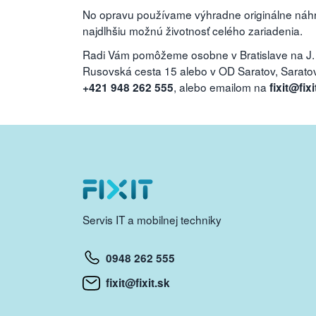
No opravu používame výhradne originálne náhra
najdlhšiu možnú životnosť celého zariadenia.
Radi Vám pomôžeme osobne v Bratislave na J.
Rusovská cesta 15 alebo v OD Saratov, Saratovs
, alebo emailom na
+421 948 262 555
fixit@fixi
Servis IT a mobilnej techniky
0948 262 555
fixit@fixit.sk