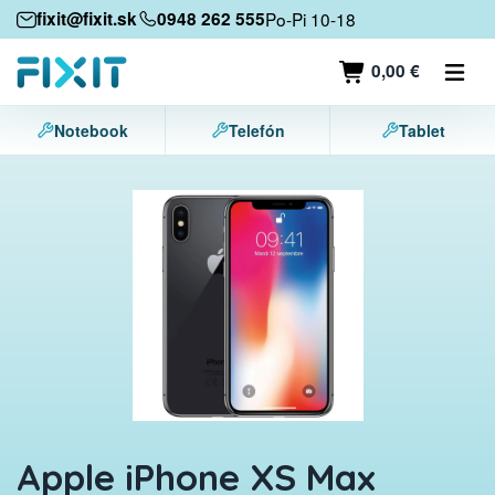
Mobilné zariadenia
fixit@fixit.sk
0948 262 555
Po-Pi 10-18
Mobilné telefóny
0,00 €
Tablety
Notebook
Telefón
Tablet
Notebooky
Herné konzoly
Príslušenstvo
Kontakt
Apple iPhone XS Max