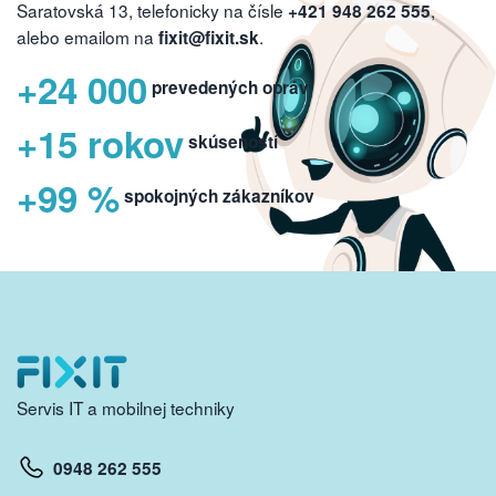
Saratovská 13, telefonicky na čísle
,
+421 948 262 555
alebo emailom na
.
fixit@fixit.sk
+24 000
prevedených opráv
+15 rokov
skúseností
+99 %
spokojných zákazníkov
Servis IT a mobilnej techniky
0948 262 555