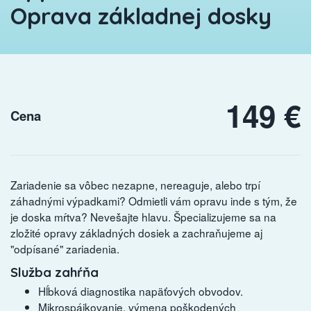
Oprava základnej dosky
149 €
Cena
Zariadenie sa vôbec nezapne, nereaguje, alebo trpí
záhadnými výpadkami? Odmietli vám opravu inde s tým, že
je doska mŕtva? Nevešajte hlavu. Špecializujeme sa na
zložité opravy základných dosiek a zachraňujeme aj
"odpísané" zariadenia.
Služba zahŕňa
Hĺbková diagnostika napäťových obvodov.
Mikrospájkovanie, výmena poškodených