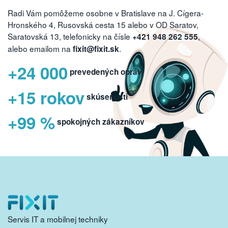
Radi Vám pomôžeme osobne v Bratislave na J. Cígera-
Hronského 4, Rusovská cesta 15 alebo v OD Saratov,
Saratovská 13, telefonicky na čísle
,
+421 948 262 555
alebo emailom na
.
fixit@fixit.sk
+24 000
prevedených opráv
+15 rokov
skúseností
+99 %
spokojných zákazníkov
Servis IT a mobilnej techniky