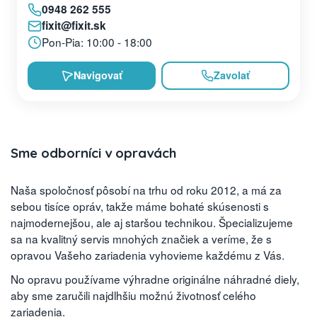
0948 262 555
fixit@fixit.sk
Pon-Pia: 10:00 - 18:00
Navigovať
Zavolať
Sme odborníci v opravách
Naša spoločnosť pôsobí na trhu od roku 2012, a má za
sebou tisíce opráv, takže máme bohaté skúsenosti s
najmodernejšou, ale aj staršou technikou. Špecializujeme
sa na kvalitný servis mnohých značiek a veríme, že s
opravou Vašeho zariadenia vyhovieme každému z Vás.
No opravu používame výhradne originálne náhradné diely,
aby sme zaručili najdlhšiu možnú životnosť celého
zariadenia.