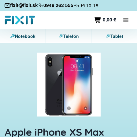
Mobilné zariadenia
fixit@fixit.sk
0948 262 555
Po-Pi 10-18
Mobilné telefóny
0,00 €
Tablety
Notebook
Telefón
Tablet
Notebooky
Herné konzoly
Príslušenstvo
Kontakt
Apple iPhone XS Max