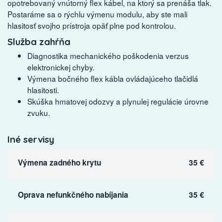
opotrebovaný vnútorný flex kábel, na ktorý sa prenáša tlak.
Postaráme sa o rýchlu výmenu modulu, aby ste mali
hlasitosť svojho prístroja opäť plne pod kontrolou.
Služba zahŕňa
Diagnostika mechanického poškodenia verzus
elektronickej chyby.
Výmena bočného flex kábla ovládajúceho tlačidlá
hlasitosti.
Skúška hmatovej odozvy a plynulej regulácie úrovne
zvuku.
Iné servisy
Výmena zadného krytu
35 €
Oprava nefunkčného nabíjania
35 €