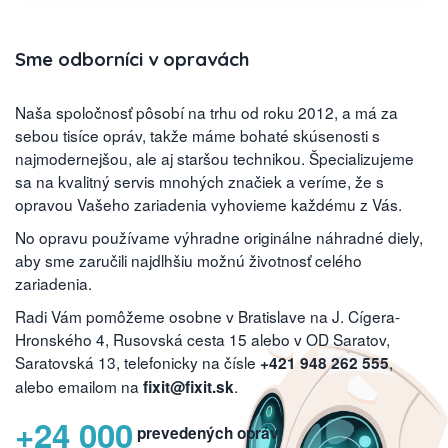
Sme odborníci v opravách
Naša spoločnosť pôsobí na trhu od roku 2012, a má za
sebou tisíce opráv, takže máme bohaté skúsenosti s
najmodernejšou, ale aj staršou technikou. Špecializujeme
sa na kvalitný servis mnohých značiek a veríme, že s
opravou Vašeho zariadenia vyhovieme každému z Vás.
No opravu používame výhradne originálne náhradné diely,
aby sme zaručili najdlhšiu možnú životnosť celého
zariadenia.
Radi Vám pomôžeme osobne v Bratislave na J. Cígera-
Hronského 4, Rusovská cesta 15 alebo v OD Saratov,
Saratovská 13, telefonicky na čísle
,
+421 948 262 555
alebo emailom na
.
fixit@fixit.sk
+24 000
prevedených opráv