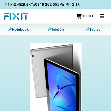
Mobilné zariadenia
fixit@fixit.sk
0948 262 555
Po-Pi 10-18
Mobilné telefóny
0,00 €
Tablety
Notebook
Telefón
Tablet
Notebooky
Herné konzoly
Príslušenstvo
Kontakt