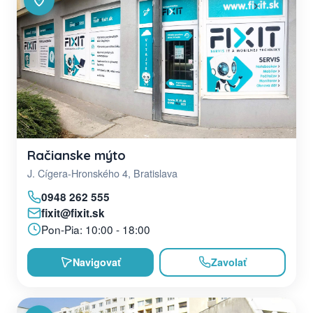
Račianske mýto
J. Cígera-Hronského 4, Bratislava
0948 262 555
fixit@fixit.sk
Pon-Pia: 10:00 - 18:00
Navigovať
Zavolať