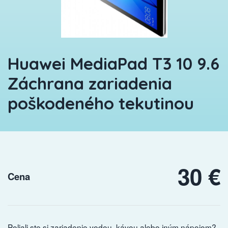
Huawei MediaPad T3 10 9.6
Záchrana zariadenia
poškodeného tekutinou
30 €
Cena
Poliali ste si zariadenie vodou, kávou alebo iným nápojom?