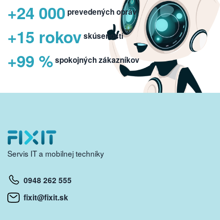
+24 000
prevedených opráv
+15 rokov
skúseností
+99 %
spokojných zákazníkov
Servis IT a mobilnej techniky
0948 262 555
fixit@fixit.sk