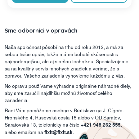
Sme odborníci v opravách
Naša spoločnosť pôsobí na trhu od roku 2012, a má za
sebou tisíce opráv, takže máme bohaté skúsenosti s
najmodernejšou, ale aj staršou technikou. Špecializujeme
sa na kvalitný servis mnohých značiek a veríme, že s
opravou Vašeho zariadenia vyhovieme každému z Vás.
No opravu používame výhradne originálne náhradné diely,
aby sme zaručili najdlhšiu možnú životnosť celého
zariadenia.
Radi Vám pomôžeme osobne v Bratislave na J. Cígera-
Hronského 4, Rusovská cesta 15 alebo v OD Saratov,
Saratovská 13, telefonicky na čísle
,
+421 948 262 555
alebo emailom na
.
fixit@fixit.sk