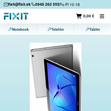
Mobilné zariadenia
fixit@fixit.sk
0948 262 555
Po-Pi 10-18
Mobilné telefóny
0,00 €
Tablety
Notebook
Telefón
Tablet
Notebooky
Herné konzoly
Príslušenstvo
Kontakt