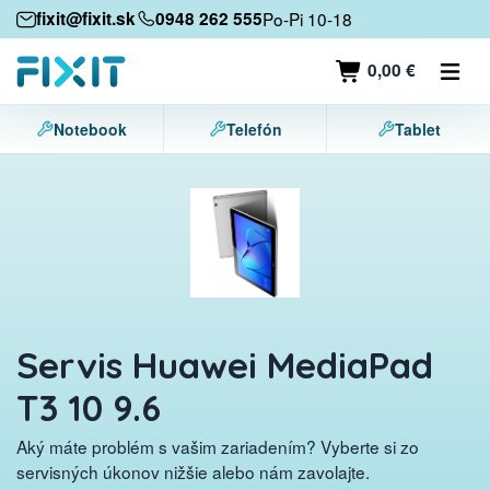
Mobilné zariadenia
fixit@fixit.sk
0948 262 555
Po-Pi 10-18
Mobilné telefóny
0,00 €
Tablety
Notebook
Telefón
Tablet
Notebooky
Herné konzoly
Príslušenstvo
Kontakt
Servis Huawei MediaPad
T3 10 9.6
Aký máte problém s vašim zariadením? Vyberte si zo
servisných úkonov nižšie alebo nám zavolajte.