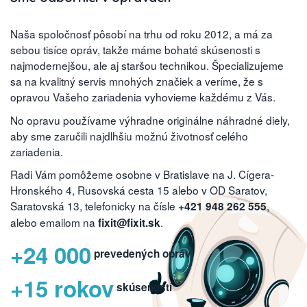
Naša spoločnosť pôsobí na trhu od roku 2012, a má za
sebou tisíce opráv, takže máme bohaté skúsenosti s
najmodernejšou, ale aj staršou technikou. Špecializujeme
sa na kvalitný servis mnohých značiek a veríme, že s
opravou Vašeho zariadenia vyhovieme každému z Vás.
No opravu používame výhradne originálne náhradné diely,
aby sme zaručili najdlhšiu možnú životnosť celého
zariadenia.
Radi Vám pomôžeme osobne v Bratislave na J. Cígera-
Hronského 4, Rusovská cesta 15 alebo v OD Saratov,
Saratovská 13, telefonicky na čísle
,
+421 948 262 555
alebo emailom na
.
fixit@fixit.sk
+24 000
prevedených opráv
+15 rokov
skúseností