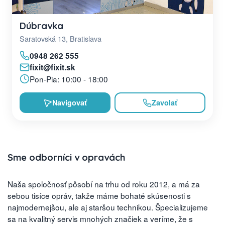
Dúbravka
Saratovská 13, Bratislava
0948 262 555
fixit@fixit.sk
Pon-Pia: 10:00 - 18:00
Navigovať
Zavolať
Sme odborníci v opravách
Naša spoločnosť pôsobí na trhu od roku 2012, a má za
sebou tisíce opráv, takže máme bohaté skúsenosti s
najmodernejšou, ale aj staršou technikou. Špecializujeme
sa na kvalitný servis mnohých značiek a veríme, že s