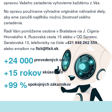
opravou Vašeho zariadenia vyhovieme každému z Vás.
No opravu používame výhradne originálne náhradné diely,
aby sme zaručili najdlhšiu možnú životnosť celého
zariadenia.
Radi Vám pomôžeme osobne v Bratislave na J. Cígera-
Hronského 4, Rusovská cesta 15 alebo v OD Saratov,
Saratovská 13, telefonicky na čísle
,
+421 948 262 555
alebo emailom na
.
fixit@fixit.sk
+24 000
prevedených opráv
+15 rokov
skúseností
+99 %
spokojných zákazníkov