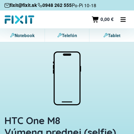
Mobilné zariadenia
fixit@fixit.sk
0948 262 555
Po-Pi 10-18
Mobilné telefóny
0,00 €
Tablety
Notebook
Telefón
Tablet
Notebooky
Herné konzoly
Príslušenstvo
Kontakt
HTC One M8
Výmena prednej (selfie)