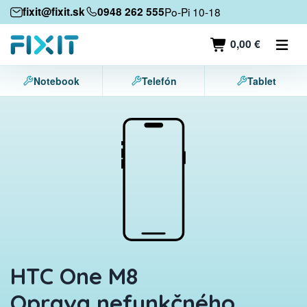
Mobilné zariadenia
fixit@fixit.sk
0948 262 555
Po-Pi 10-18
Mobilné telefóny
0,00 €
Tablety
Notebook
Telefón
Tablet
Notebooky
Herné konzoly
Príslušenstvo
Kontakt
HTC One M8
Oprava nefunkčného