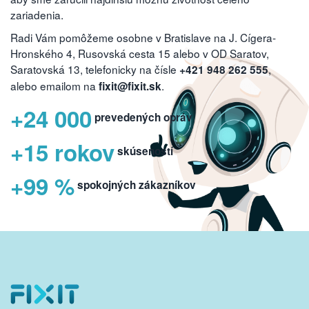
zariadenia.
Radi Vám pomôžeme osobne v Bratislave na J. Cígera-
Hronského 4, Rusovská cesta 15 alebo v OD Saratov,
Saratovská 13, telefonicky na čísle
,
+421 948 262 555
alebo emailom na
.
fixit@fixit.sk
+24 000
prevedených opráv
+15 rokov
skúseností
+99 %
spokojných zákazníkov