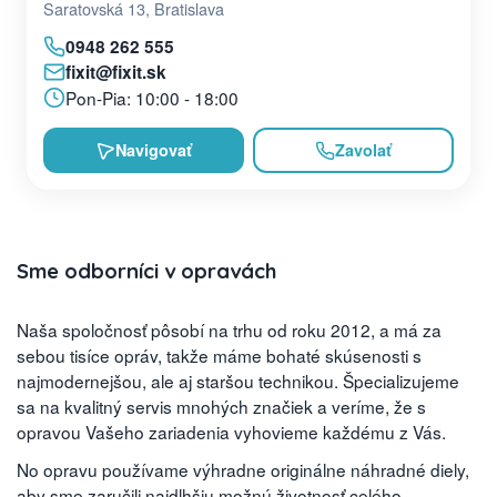
Saratovská 13, Bratislava
0948 262 555
fixit@fixit.sk
Pon-Pia: 10:00 - 18:00
Navigovať
Zavolať
Sme odborníci v opravách
Naša spoločnosť pôsobí na trhu od roku 2012, a má za
sebou tisíce opráv, takže máme bohaté skúsenosti s
najmodernejšou, ale aj staršou technikou. Špecializujeme
sa na kvalitný servis mnohých značiek a veríme, že s
opravou Vašeho zariadenia vyhovieme každému z Vás.
No opravu používame výhradne originálne náhradné diely,
aby sme zaručili najdlhšiu možnú životnosť celého