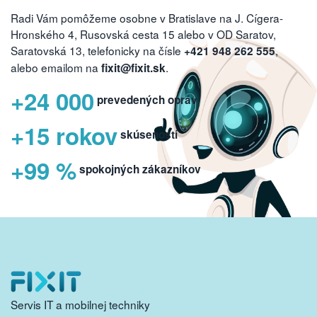
Radi Vám pomôžeme osobne v Bratislave na J. Cígera-
Hronského 4, Rusovská cesta 15 alebo v OD Saratov,
Saratovská 13, telefonicky na čísle
,
+421 948 262 555
alebo emailom na
.
fixit@fixit.sk
+24 000
prevedených opráv
+15 rokov
skúseností
+99 %
spokojných zákazníkov
Servis IT a mobilnej techniky