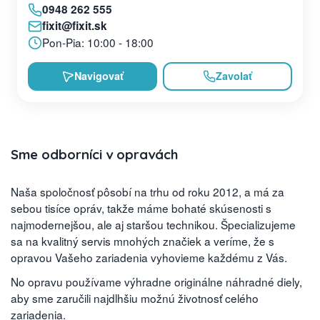
0948 262 555
fixit@fixit.sk
Pon-Pia: 10:00 - 18:00
Navigovať
Zavolať
Sme odborníci v opravách
Naša spoločnosť pôsobí na trhu od roku 2012, a má za
sebou tisíce opráv, takže máme bohaté skúsenosti s
najmodernejšou, ale aj staršou technikou. Špecializujeme
sa na kvalitný servis mnohých značiek a veríme, že s
opravou Vašeho zariadenia vyhovieme každému z Vás.
No opravu používame výhradne originálne náhradné diely,
aby sme zaručili najdlhšiu možnú životnosť celého
zariadenia.