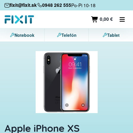
Mobilné zariadenia
fixit@fixit.sk
0948 262 555
Po-Pi 10-18
Mobilné telefóny
0,00 €
Tablety
Notebook
Telefón
Tablet
Notebooky
Herné konzoly
Príslušenstvo
Kontakt
Apple iPhone XS