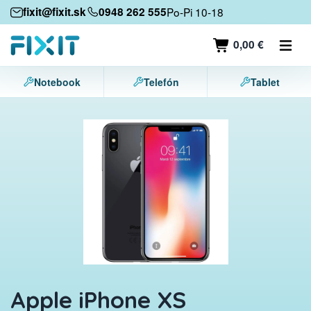
Mobilné zariadenia
fixit@fixit.sk
0948 262 555
Po-Pi 10-18
Mobilné telefóny
0,00 €
Tablety
Notebook
Telefón
Tablet
Notebooky
Herné konzoly
Príslušenstvo
Kontakt
Apple iPhone XS