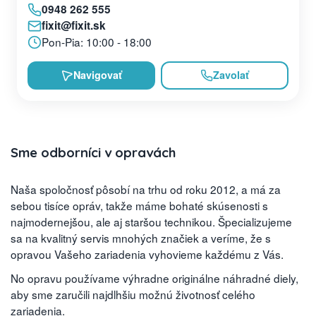
0948 262 555
fixit@fixit.sk
Pon-Pia: 10:00 - 18:00
Navigovať
Zavolať
Sme odborníci v opravách
Naša spoločnosť pôsobí na trhu od roku 2012, a má za
sebou tisíce opráv, takže máme bohaté skúsenosti s
najmodernejšou, ale aj staršou technikou. Špecializujeme
sa na kvalitný servis mnohých značiek a veríme, že s
opravou Vašeho zariadenia vyhovieme každému z Vás.
No opravu používame výhradne originálne náhradné diely,
aby sme zaručili najdlhšiu možnú životnosť celého
zariadenia.