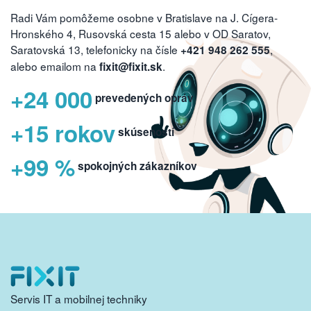
Radi Vám pomôžeme osobne v Bratislave na J. Cígera-
Hronského 4, Rusovská cesta 15 alebo v OD Saratov,
Saratovská 13, telefonicky na čísle
,
+421 948 262 555
alebo emailom na
.
fixit@fixit.sk
+24 000
prevedených opráv
+15 rokov
skúseností
+99 %
spokojných zákazníkov
Servis IT a mobilnej techniky