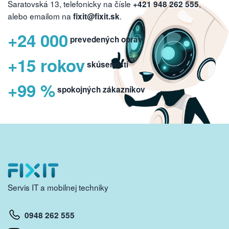
Saratovská 13, telefonicky na čísle
,
+421 948 262 555
alebo emailom na
.
fixit@fixit.sk
+24 000
prevedených opráv
+15 rokov
skúseností
+99 %
spokojných zákazníkov
Servis IT a mobilnej techniky
0948 262 555