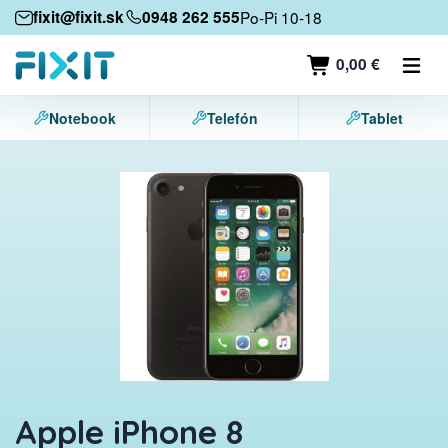
Mobilné zariadenia
fixit@fixit.sk
0948 262 555
Po-Pi 10-18
Mobilné telefóny
0,00 €
Tablety
Notebook
Telefón
Tablet
Notebooky
Herné konzoly
Príslušenstvo
Kontakt
Apple iPhone 8