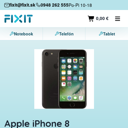
Mobilné zariadenia
fixit@fixit.sk
0948 262 555
Po-Pi 10-18
Mobilné telefóny
0,00 €
Tablety
Notebook
Telefón
Tablet
Notebooky
Herné konzoly
Príslušenstvo
Kontakt
Apple iPhone 8