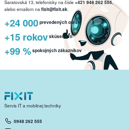
Saratovská 13, telefonicky na čísle
,
+421 948 262 555
alebo emailom na
.
fixit@fixit.sk
+24 000
prevedených opráv
+15 rokov
skúseností
+99 %
spokojných zákazníkov
Servis IT a mobilnej techniky
0948 262 555