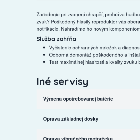
Zariadenie pri zvonení chrapčí, prehráva hudb
zvuk? Poškodený hlasitý reproduktor vás oberá o
notifikácie. Nahradíme ho novým komponentom, a
Služba zahŕňa
Vyčistenie ochranných mriežok a diagnost
Odborná demontáž poškodeného a inštalá
Test maximálnej hlasitosti a kvality zvuk
Iné servisy
Výmena opotrebovanej batérie
Oprava základnej dosky
Oprava vibračného motorčeka