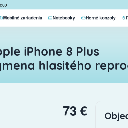
8:00
Mobilné zariadenia
Notebooky
Herné konzoly
ple iPhone 8 Plus
mena hlasitého repr
73 €
Obje