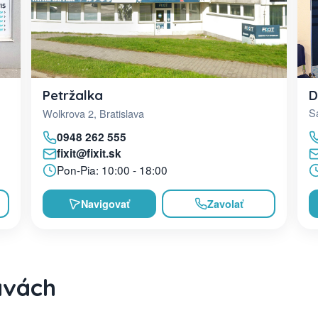
D
Petržalka
Sa
Wolkrova 2, Bratislava
0948 262 555
fixit@fixit.sk
Pon-Pia: 10:00 - 18:00
Navigovať
Zavolať
avách