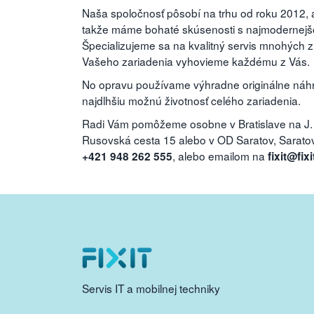
Naša spoločnosť pôsobí na trhu od roku 2012, a
takže máme bohaté skúsenosti s najmodernejšou
Špecializujeme sa na kvalitný servis mnohých 
Vašeho zariadenia vyhovieme každému z Vás.
No opravu používame výhradne originálne náhra
najdlhšiu možnú životnosť celého zariadenia.
Radi Vám pomôžeme osobne v Bratislave na J.
Rusovská cesta 15 alebo v OD Saratov, Saratovs
, alebo emailom na
+421 948 262 555
fixit@fixi
Servis IT a mobilnej techniky