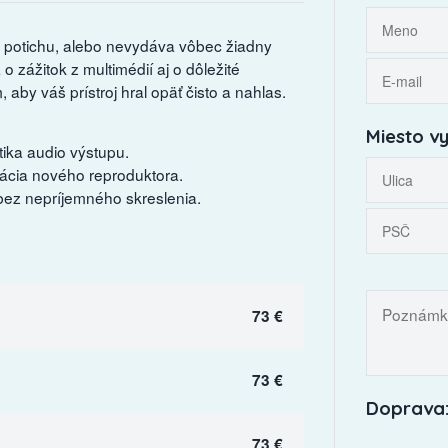
u potichu, alebo nevydáva vôbec žiadny
 zážitok z multimédií aj o dôležité
by váš prístroj hral opäť čisto a nahlas.
Miesto vy
ika audio výstupu.
cia nového reproduktora.
u bez nepríjemného skreslenia.
73 €
73 €
Doprava:
73 €