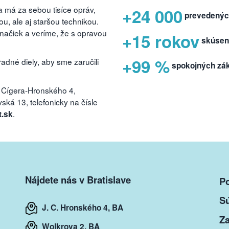
 má za sebou tisíce opráv,
+24 000
prevedenýc
, ale aj staršou technikou.
značiek a veríme, že s opravou
+15 rokov
skúsen
+99 %
dné diely, aby sme zaručili
spokojných zá
 Cígera-Hronského 4,
ká 13, telefonicky na čísle
.
t.sk
Nájdete nás v Bratislave
P
S
J. C. Hronského 4, BA
Za
Wolkrova 2, BA