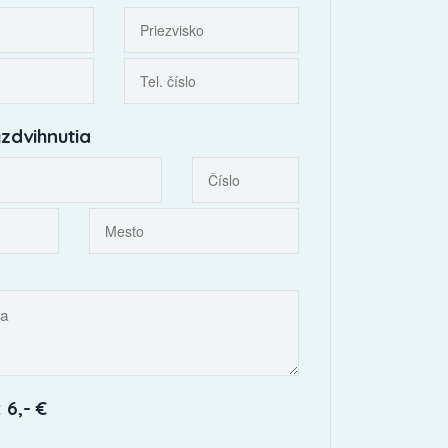
zdvihnutia
 6,- €