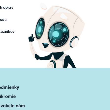
h opráv
ostí
kazníkov
odmienky
úkromie
volajte nám