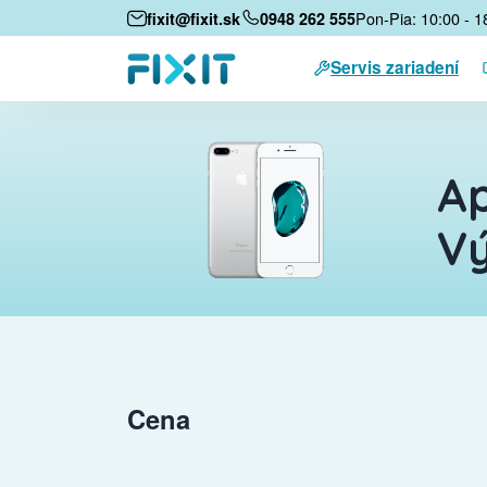
Pon-Pia: 10:00 - 1
fixit@fixit.sk
0948 262 555
Servis zariadení
Ap
Vý
Cena