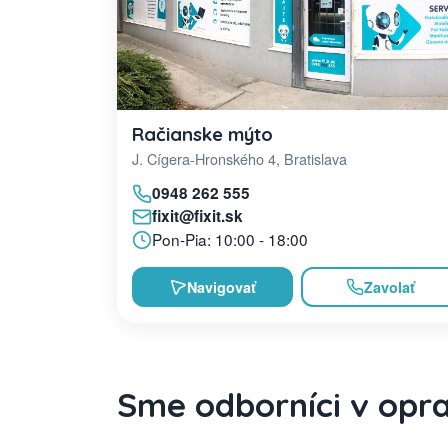
Račianske mýto
J. Cígera-Hronského 4, Bratislava
0948 262 555
fixit@fixit.sk
Pon-Pia: 10:00 - 18:00
Navigovať
Zavolať
Sme odborníci v opr