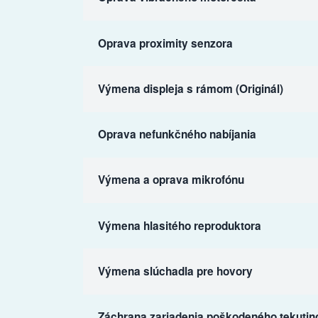
Oprava proximity senzora
Výmena displeja s rámom (Originál)
Oprava nefunkčného nabíjania
Výmena a oprava mikrofónu
Výmena hlasitého reproduktora
Výmena slúchadla pre hovory
Záchrana zariadenia poškodeného tekutin