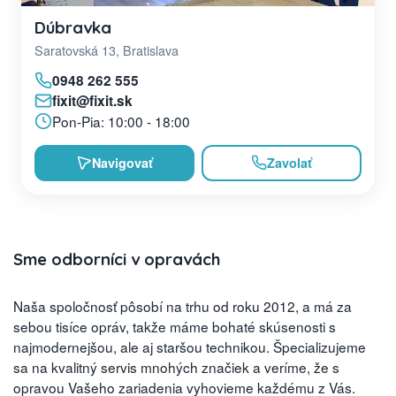
Dúbravka
Saratovská 13, Bratislava
0948 262 555
fixit@fixit.sk
Pon-Pia: 10:00 - 18:00
Navigovať
Zavolať
Sme odborníci v opravách
Naša spoločnosť pôsobí na trhu od roku 2012, a má za
sebou tisíce opráv, takže máme bohaté skúsenosti s
najmodernejšou, ale aj staršou technikou. Špecializujeme
sa na kvalitný servis mnohých značiek a veríme, že s
opravou Vašeho zariadenia vyhovieme každému z Vás.