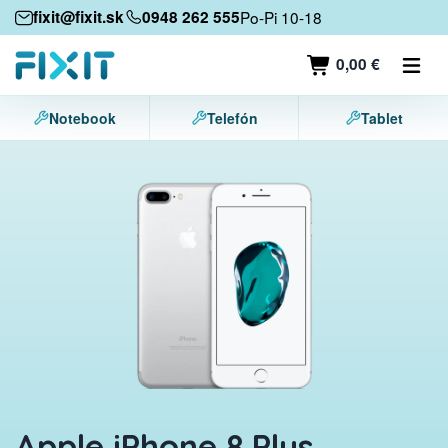
Mobilné zariadenia
fixit@fixit.sk
0948 262 555
Po-Pi 10-18
Mobilné telefóny
0,00 €
Tablety
Notebook
Telefón
Tablet
Notebooky
Herné konzoly
Príslušenstvo
Kontakt
Apple iPhone 8 Plus