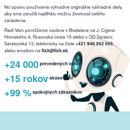
No opravu používame výhradne originálne náhradné diely,
aby sme zaručili najdlhšiu možnú životnosť celého
zariadenia.
Radi Vám pomôžeme osobne v Bratislave na J. Cígera-
Hronského 4, Rusovská cesta 15 alebo v OD Saratov,
Saratovská 13, telefonicky na čísle
,
+421 948 262 555
alebo emailom na
.
fixit@fixit.sk
+24 000
prevedených opráv
+15 rokov
skúseností
+99 %
spokojných zákazníkov