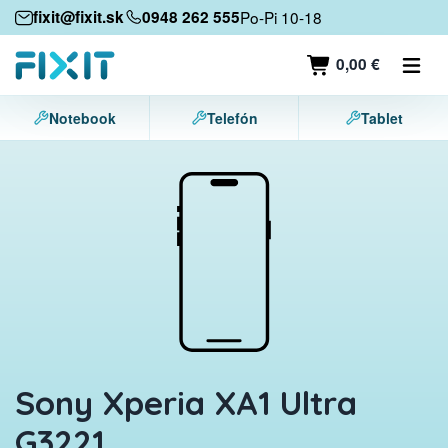
Mobilné zariadenia
fixit@fixit.sk
0948 262 555
Po-Pi 10-18
Mobilné telefóny
0,00 €
Tablety
Notebook
Telefón
Tablet
Notebooky
Herné konzoly
Príslušenstvo
Kontakt
Sony Xperia XA1 Ultra
G3221