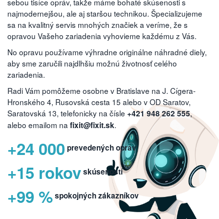
sebou tisíce opráv, takže máme bohaté skúsenosti s
najmodernejšou, ale aj staršou technikou. Špecializujeme
sa na kvalitný servis mnohých značiek a veríme, že s
opravou Vašeho zariadenia vyhovieme každému z Vás.
No opravu používame výhradne originálne náhradné diely,
aby sme zaručili najdlhšiu možnú životnosť celého
zariadenia.
Radi Vám pomôžeme osobne v Bratislave na J. Cígera-
Hronského 4, Rusovská cesta 15 alebo v OD Saratov,
Saratovská 13, telefonicky na čísle
,
+421 948 262 555
alebo emailom na
.
fixit@fixit.sk
+24 000
prevedených opráv
+15 rokov
skúseností
+99 %
spokojných zákazníkov