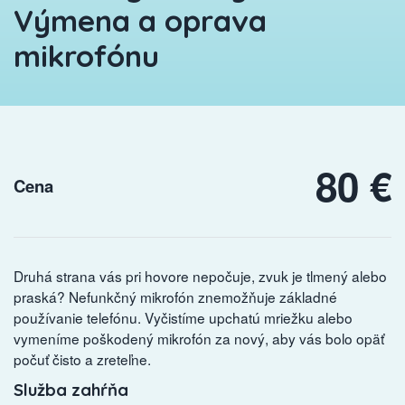
Výmena a oprava
mikrofónu
80 €
Cena
Druhá strana vás pri hovore nepočuje, zvuk je tlmený alebo
praská? Nefunkčný mikrofón znemožňuje základné
používanie telefónu. Vyčistíme upchatú mriežku alebo
vymeníme poškodený mikrofón za nový, aby vás bolo opäť
počuť čisto a zreteľne.
Služba zahŕňa