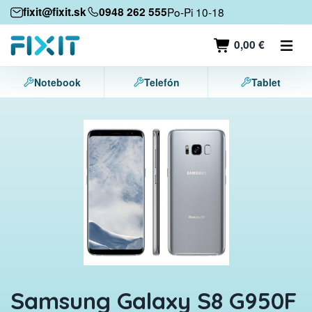
Mobilné zariadenia
fixit@fixit.sk
0948 262 555
Po-Pi 10-18
Mobilné telefóny
0,00 €
Tablety
Notebook
Telefón
Tablet
Notebooky
Herné konzoly
Príslušenstvo
Kontakt
Samsung Galaxy S8 G950F