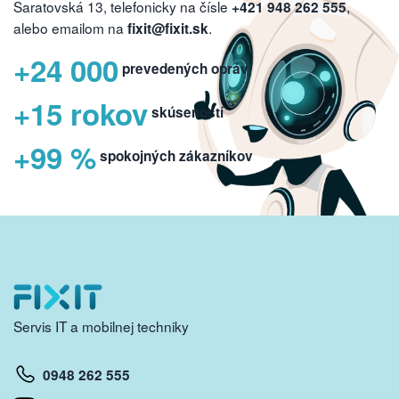
Saratovská 13, telefonicky na čísle
,
+421 948 262 555
alebo emailom na
.
fixit@fixit.sk
+24 000
prevedených opráv
+15 rokov
skúseností
+99 %
spokojných zákazníkov
Servis IT a mobilnej techniky
0948 262 555