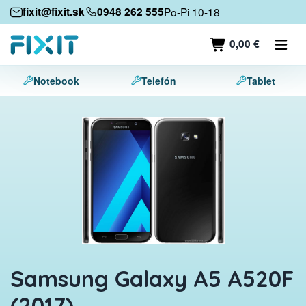
Mobilné zariadenia
fixit@fixit.sk
0948 262 555
Po-Pi 10-18
Mobilné telefóny
0,00 €
Tablety
Notebook
Telefón
Tablet
Notebooky
Herné konzoly
Príslušenstvo
Kontakt
Samsung Galaxy A5 A520F
(2017)