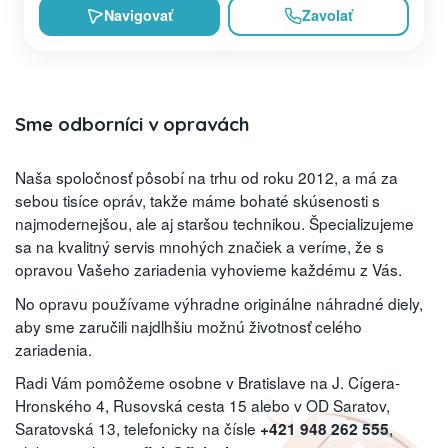
Navigovať
Zavolať
Sme odborníci v opravách
Naša spoločnosť pôsobí na trhu od roku 2012, a má za
sebou tisíce opráv, takže máme bohaté skúsenosti s
najmodernejšou, ale aj staršou technikou. Špecializujeme
sa na kvalitný servis mnohých značiek a veríme, že s
opravou Vašeho zariadenia vyhovieme každému z Vás.
No opravu používame výhradne originálne náhradné diely,
aby sme zaručili najdlhšiu možnú životnosť celého
zariadenia.
Radi Vám pomôžeme osobne v Bratislave na J. Cígera-
Hronského 4, Rusovská cesta 15 alebo v OD Saratov,
Saratovská 13, telefonicky na čísle
,
+421 948 262 555