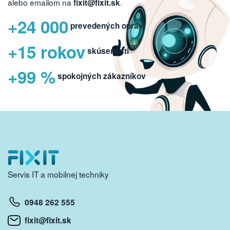
alebo emailom na
.
fixit@fixit.sk
+24 000
prevedených opráv
+15 rokov
skúseností
+99 %
spokojných zákazníkov
Servis IT a mobilnej techniky
0948 262 555
fixit@fixit.sk