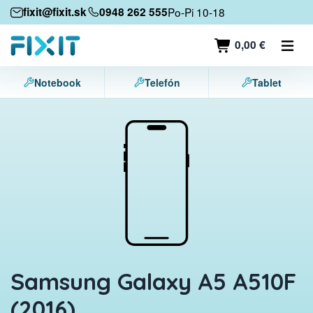
Mobilné zariadenia
fixit@fixit.sk
0948 262 555
Po-Pi 10-18
Mobilné telefóny
0,00 €
Tablety
Notebook
Telefón
Tablet
Notebooky
Herné konzoly
Príslušenstvo
Kontakt
Samsung Galaxy A5 A510F
(2016)