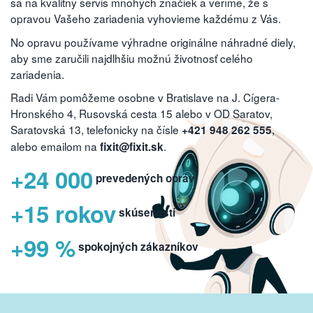
sa na kvalitný servis mnohých značiek a veríme, že s
opravou Vašeho zariadenia vyhovieme každému z Vás.
No opravu používame výhradne originálne náhradné diely,
aby sme zaručili najdlhšiu možnú životnosť celého
zariadenia.
Radi Vám pomôžeme osobne v Bratislave na J. Cígera-
Hronského 4, Rusovská cesta 15 alebo v OD Saratov,
Saratovská 13, telefonicky na čísle
,
+421 948 262 555
alebo emailom na
.
fixit@fixit.sk
+24 000
prevedených opráv
+15 rokov
skúseností
+99 %
spokojných zákazníkov