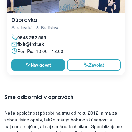
Dúbravka
Saratovská 13, Bratislava
0948 262 555
fixit@fixit.sk
Pon-Pia: 10:00 - 18:00
Navigovať
Zavolať
Sme odborníci v opravách
Naša spoločnosť pôsobí na trhu od roku 2012, a má za
sebou tisíce opráv, takže máme bohaté skúsenosti s
najmodernejšou, ale aj staršou technikou. Špecializujeme