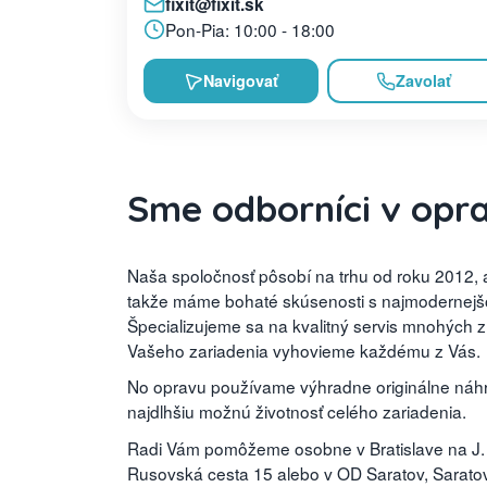
fixit@fixit.sk
Pon-Pia: 10:00 - 18:00
Navigovať
Zavolať
Sme odborníci v opr
Naša spoločnosť pôsobí na trhu od roku 2012, a
takže máme bohaté skúsenosti s najmodernejšou
Špecializujeme sa na kvalitný servis mnohých 
Vašeho zariadenia vyhovieme každému z Vás.
No opravu používame výhradne originálne náhra
najdlhšiu možnú životnosť celého zariadenia.
Radi Vám pomôžeme osobne v Bratislave na J.
Rusovská cesta 15 alebo v OD Saratov, Saratovs