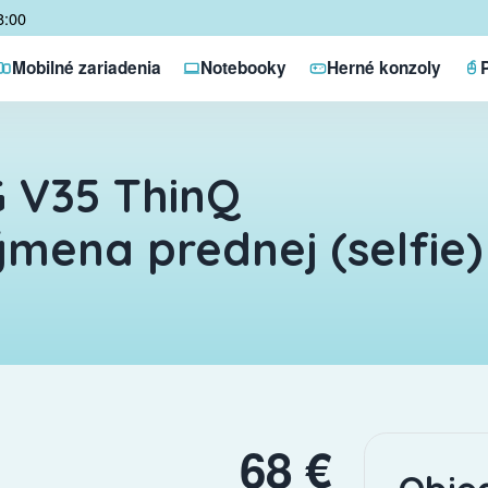
8:00
Mobilné zariadenia
Notebooky
Herné konzoly
 V35 ThinQ
mena prednej (selfie
68 €