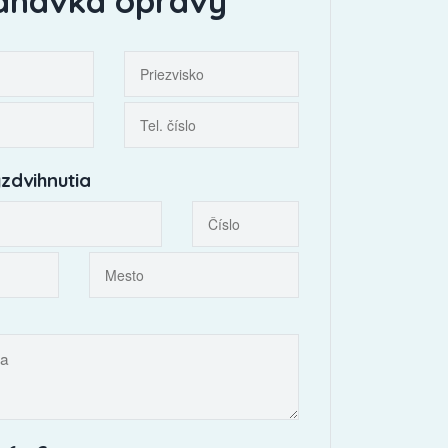
dnávka opravy
zdvihnutia