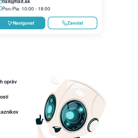
fixit@fixit.sk
Pon-Pia: 10:00 - 18:00
Navigovať
Zavolať
h opráv
ostí
kazníkov