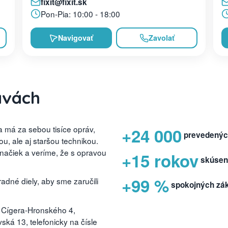
fixit@fixit.sk
Pon-Pia: 10:00 - 18:00
Navigovať
Zavolať
avách
 má za sebou tisíce opráv,
+24 000
prevedenýc
, ale aj staršou technikou.
značiek a veríme, že s opravou
+15 rokov
skúsen
+99 %
dné diely, aby sme zaručili
spokojných zá
 Cígera-Hronského 4,
ká 13, telefonicky na čísle