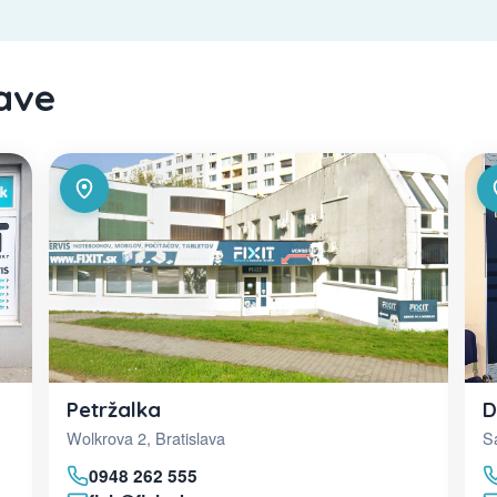
lave
D
Petržalka
Sa
Wolkrova 2, Bratislava
0948 262 555