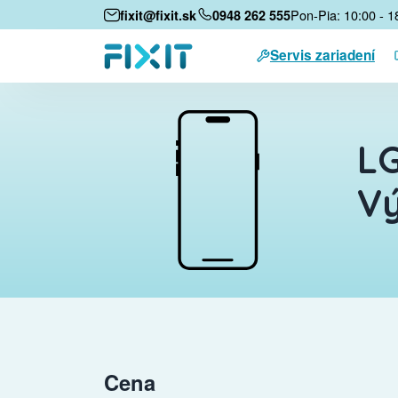
Pon-Pia: 10:00 - 1
fixit@fixit.sk
0948 262 555
Servis zariadení
LG
Vý
Cena