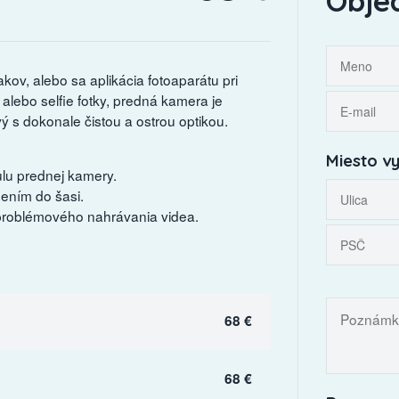
Obje
ov, alebo sa aplikácia fotoaparátu pri
alebo selfie fotky, predná kamera je
s dokonale čistou a ostrou optikou.
Miesto vy
ulu prednej kamery.
ením do šasi.
zproblémového nahrávania videa.
68 €
68 €