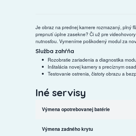
Je obraz na prednej kamere rozmazaný, plný fľak
prepnutí úplne zasekne? Či už pre videohovory 
nutnosťou. Vymeníme poškodený modul za nový 
Služba zahŕňa
Rozobratie zariadenia a diagnostika mod
Inštalácia novej kamery s precíznym osad
Testovanie ostrenia, čistoty obrazu a be
Iné servisy
Výmena opotrebovanej batérie
Výmena zadného krytu