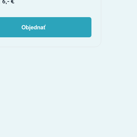
 6,- €
Objednať