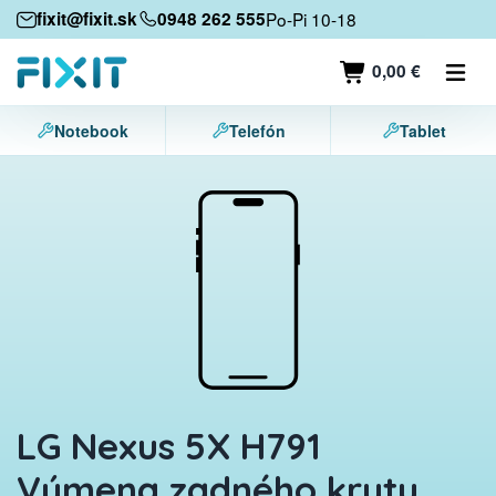
Mobilné zariadenia
fixit@fixit.sk
0948 262 555
Po-Pi 10-18
Mobilné telefóny
0,00 €
Tablety
Notebook
Telefón
Tablet
Notebooky
Herné konzoly
Príslušenstvo
Kontakt
LG Nexus 5X H791
Výmena zadného krytu