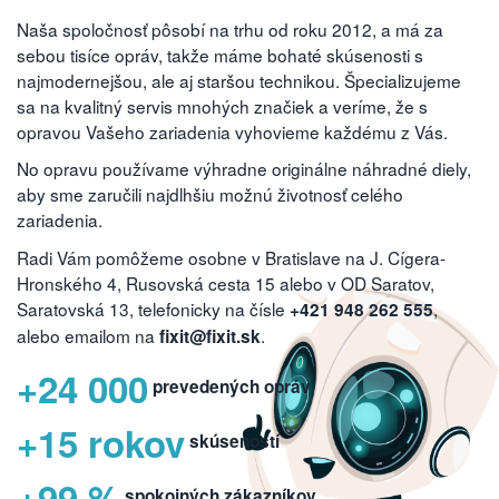
Naša spoločnosť pôsobí na trhu od roku 2012, a má za
sebou tisíce opráv, takže máme bohaté skúsenosti s
najmodernejšou, ale aj staršou technikou. Špecializujeme
sa na kvalitný servis mnohých značiek a veríme, že s
opravou Vašeho zariadenia vyhovieme každému z Vás.
No opravu používame výhradne originálne náhradné diely,
aby sme zaručili najdlhšiu možnú životnosť celého
zariadenia.
Radi Vám pomôžeme osobne v Bratislave na J. Cígera-
Hronského 4, Rusovská cesta 15 alebo v OD Saratov,
Saratovská 13, telefonicky na čísle
,
+421 948 262 555
alebo emailom na
.
fixit@fixit.sk
+24 000
prevedených opráv
+15 rokov
skúseností
+99 %
spokojných zákazníkov