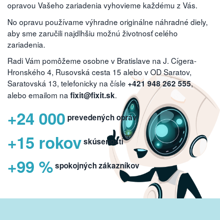
opravou Vašeho zariadenia vyhovieme každému z Vás.
No opravu používame výhradne originálne náhradné diely,
aby sme zaručili najdlhšiu možnú životnosť celého
zariadenia.
Radi Vám pomôžeme osobne v Bratislave na J. Cígera-
Hronského 4, Rusovská cesta 15 alebo v OD Saratov,
Saratovská 13, telefonicky na čísle
,
+421 948 262 555
alebo emailom na
.
fixit@fixit.sk
+24 000
prevedených opráv
+15 rokov
skúseností
+99 %
spokojných zákazníkov