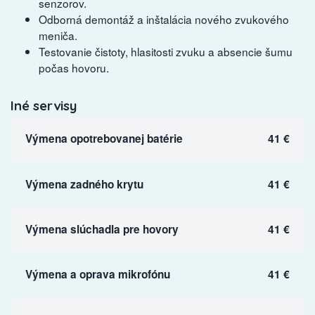
senzorov.
Odborná demontáž a inštalácia nového zvukového
meniča.
Testovanie čistoty, hlasitosti zvuku a absencie šumu
počas hovoru.
Iné servisy
Výmena opotrebovanej batérie
41 €
Výmena zadného krytu
41 €
Výmena slúchadla pre hovory
41 €
Výmena a oprava mikrofónu
41 €