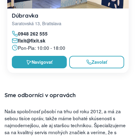
Dúbravka
Saratovská 13, Bratislava
0948 262 555
fixit@fixit.sk
Pon-Pia: 10:00 - 18:00
Navigovať
Zavolať
Sme odborníci v opravách
Naša spoločnosť pôsobí na trhu od roku 2012, a má za
sebou tisíce opráv, takže máme bohaté skúsenosti s
najmodernejšou, ale aj staršou technikou. Špecializujeme
sa na kvalitný servis mnohých značiek a veríme, že s