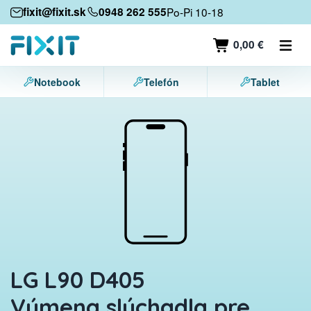
Mobilné zariadenia
fixit@fixit.sk
0948 262 555
Po-Pi 10-18
Mobilné telefóny
0,00 €
Tablety
Notebook
Telefón
Tablet
Notebooky
Herné konzoly
Príslušenstvo
Kontakt
LG L90 D405
Výmena slúchadla pre