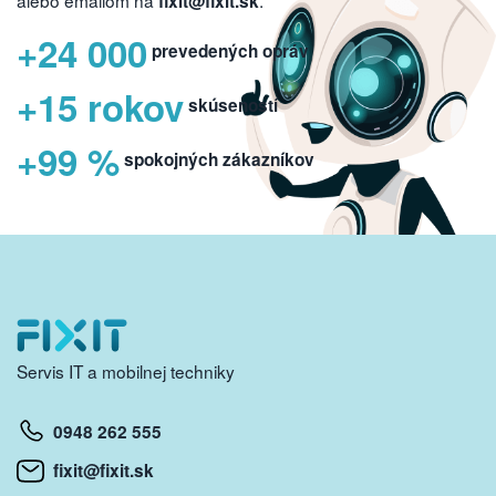
alebo emailom na
.
fixit@fixit.sk
+24 000
prevedených opráv
+15 rokov
skúseností
+99 %
spokojných zákazníkov
Servis IT a mobilnej techniky
0948 262 555
fixit@fixit.sk