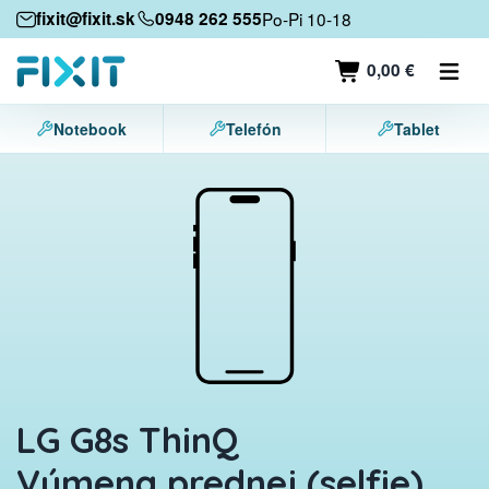
Mobilné zariadenia
fixit@fixit.sk
0948 262 555
Po-Pi 10-18
Mobilné telefóny
0,00 €
Tablety
Notebook
Telefón
Tablet
Notebooky
Herné konzoly
Príslušenstvo
Kontakt
LG G8s ThinQ
Výmena prednej (selfie)