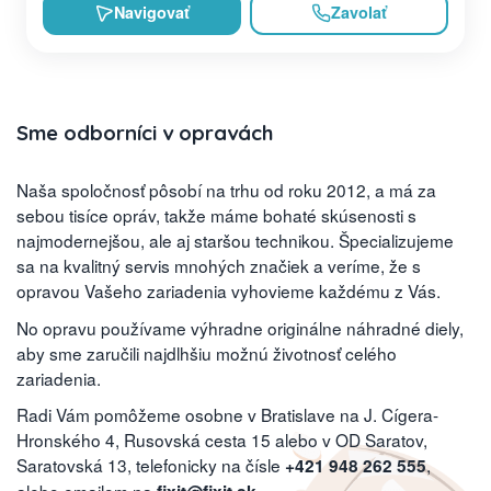
Navigovať
Zavolať
Sme odborníci v opravách
Naša spoločnosť pôsobí na trhu od roku 2012, a má za
sebou tisíce opráv, takže máme bohaté skúsenosti s
najmodernejšou, ale aj staršou technikou. Špecializujeme
sa na kvalitný servis mnohých značiek a veríme, že s
opravou Vašeho zariadenia vyhovieme každému z Vás.
No opravu používame výhradne originálne náhradné diely,
aby sme zaručili najdlhšiu možnú životnosť celého
zariadenia.
Radi Vám pomôžeme osobne v Bratislave na J. Cígera-
Hronského 4, Rusovská cesta 15 alebo v OD Saratov,
Saratovská 13, telefonicky na čísle
,
+421 948 262 555