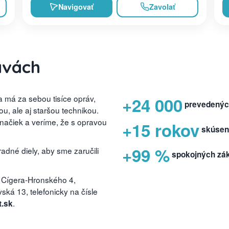
Navigovať
Zavolať
avách
 má za sebou tisíce opráv,
+24 000
prevedenýc
, ale aj staršou technikou.
značiek a veríme, že s opravou
+15 rokov
skúsen
+99 %
dné diely, aby sme zaručili
spokojných zá
 Cígera-Hronského 4,
ká 13, telefonicky na čísle
.
t.sk