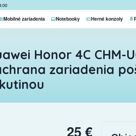
8:00
Mobilné zariadenia
Notebooky
Herné konzoly
uawei Honor 4C CHM-U
chrana zariadenia p
kutinou
25 €