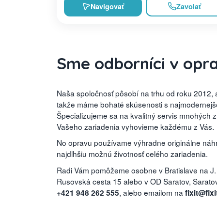
Navigovať
Zavolať
Sme odborníci v opr
Naša spoločnosť pôsobí na trhu od roku 2012, a
takže máme bohaté skúsenosti s najmodernejšou
Špecializujeme sa na kvalitný servis mnohých 
Vašeho zariadenia vyhovieme každému z Vás.
No opravu používame výhradne originálne náhra
najdlhšiu možnú životnosť celého zariadenia.
Radi Vám pomôžeme osobne v Bratislave na J.
Rusovská cesta 15 alebo v OD Saratov, Saratovs
, alebo emailom na
+421 948 262 555
fixit@fixi