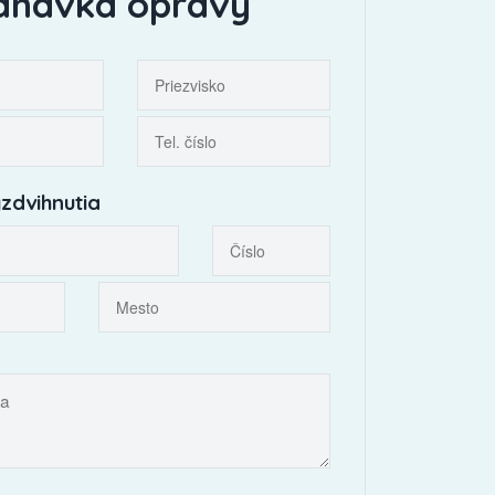
dnávka opravy
zdvihnutia