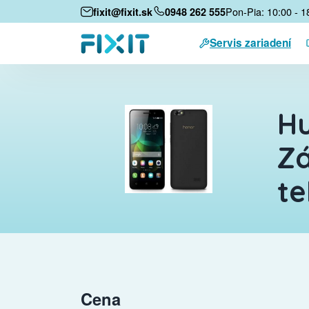
Pon-Pia: 10:00 - 1
fixit@fixit.sk
0948 262 555
Servis zariadení
H
Zá
te
Cena