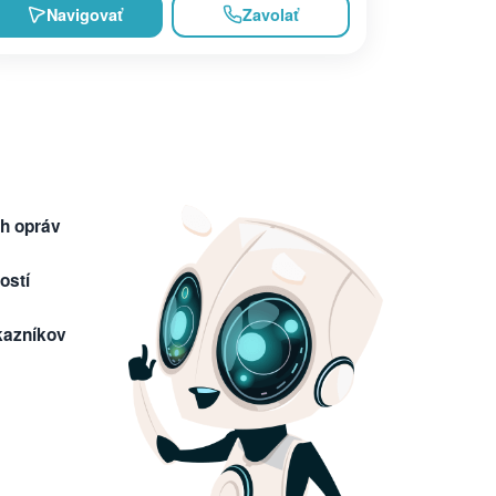
Navigovať
Zavolať
h opráv
ostí
kazníkov