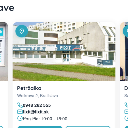
lave
D
Petržalka
Sa
Wolkrova 2, Bratislava
0948 262 555
fixit@fixit.sk
Pon-Pia: 10:00 - 18:00