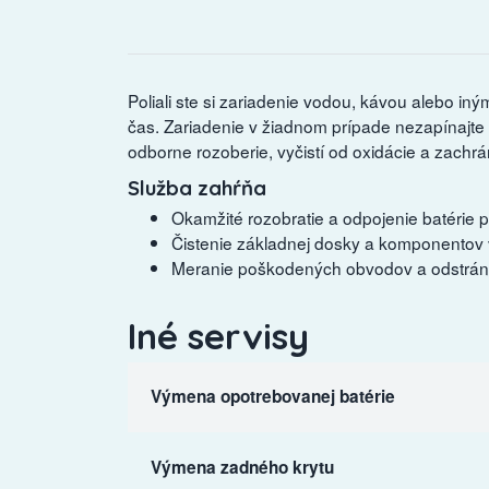
Poliali ste si zariadenie vodou, kávou alebo in
čas. Zariadenie v žiadnom prípade nezapínajte a
odborne rozoberie, vyčistí od oxidácie a zachrán
Služba zahŕňa
Okamžité rozobratie a odpojenie batérie p
Čistenie základnej dosky a komponentov v 
Meranie poškodených obvodov a odstráne
Iné servisy
Výmena opotrebovanej batérie
Výmena zadného krytu