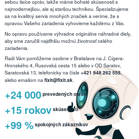
sebou tisíce opráv, takže máme bohaté skúsenosti s
najmodernejšou, ale aj staršou technikou. Špecializujeme
sa na kvalitný servis mnohých značiek a veríme, že s
opravou Vašeho zariadenia vyhovieme každému z Vás.
No opravu používame výhradne originálne náhradné diely,
aby sme zaručili najdlhšiu možnú životnosť celého
zariadenia.
Radi Vám pomôžeme osobne v Bratislave na J. Cígera-
Hronského 4, Rusovská cesta 15 alebo v OD Saratov,
Saratovská 13, telefonicky na čísle
,
+421 948 262 555
alebo emailom na
.
fixit@fixit.sk
+24 000
prevedených opráv
+15 rokov
skúseností
+99 %
spokojných zákazníkov