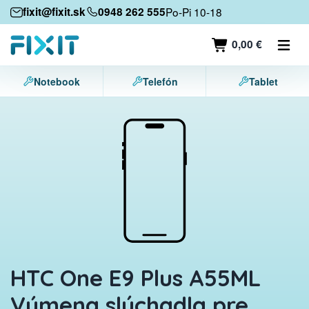
Mobilné zariadenia
fixit@fixit.sk
0948 262 555
Po-Pi 10-18
Mobilné telefóny
0,00 €
Tablety
Notebook
Telefón
Tablet
Notebooky
Herné konzoly
Príslušenstvo
Kontakt
HTC One E9 Plus A55ML
Výmena slúchadla pre