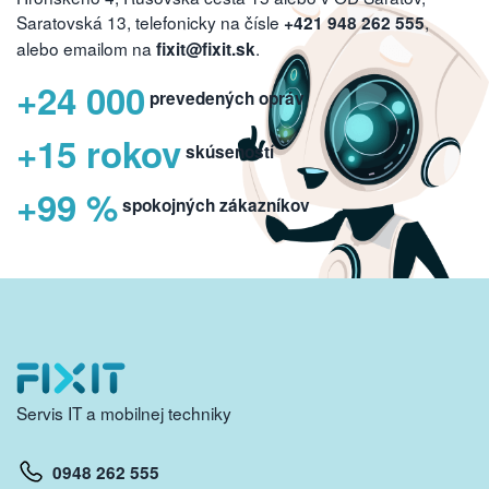
Saratovská 13, telefonicky na čísle
,
+421 948 262 555
alebo emailom na
.
fixit@fixit.sk
+24 000
prevedených opráv
+15 rokov
skúseností
+99 %
spokojných zákazníkov
Servis IT a mobilnej techniky
0948 262 555