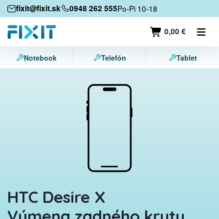
Mobilné zariadenia
fixit@fixit.sk
0948 262 555
Po-Pi 10-18
Mobilné telefóny
0,00 €
Tablety
Notebook
Telefón
Tablet
Notebooky
Herné konzoly
Príslušenstvo
Kontakt
HTC Desire X
Výmena zadného krytu