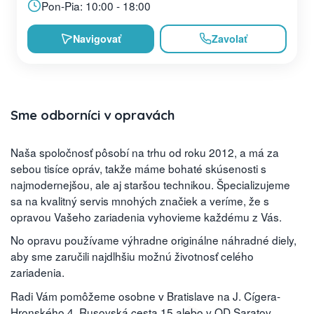
Pon-Pia: 10:00 - 18:00
Navigovať
Zavolať
Sme odborníci v opravách
Naša spoločnosť pôsobí na trhu od roku 2012, a má za
sebou tisíce opráv, takže máme bohaté skúsenosti s
najmodernejšou, ale aj staršou technikou. Špecializujeme
sa na kvalitný servis mnohých značiek a veríme, že s
opravou Vašeho zariadenia vyhovieme každému z Vás.
No opravu používame výhradne originálne náhradné diely,
aby sme zaručili najdlhšiu možnú životnosť celého
zariadenia.
Radi Vám pomôžeme osobne v Bratislave na J. Cígera-
Hronského 4, Rusovská cesta 15 alebo v OD Saratov,