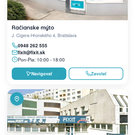
Račianske mýto
J. Cígera-Hronského 4, Bratislava
0948 262 555
fixit@fixit.sk
Pon-Pia: 10:00 - 18:00
Navigovať
Zavolať