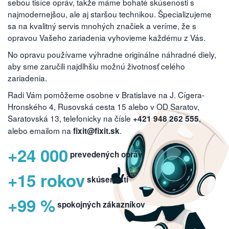
sebou tisíce opráv, takže máme bohaté skúsenosti s
najmodernejšou, ale aj staršou technikou. Špecializujeme
sa na kvalitný servis mnohých značiek a veríme, že s
opravou Vašeho zariadenia vyhovieme každému z Vás.
No opravu používame výhradne originálne náhradné diely,
aby sme zaručili najdlhšiu možnú životnosť celého
zariadenia.
Radi Vám pomôžeme osobne v Bratislave na J. Cígera-
Hronského 4, Rusovská cesta 15 alebo v OD Saratov,
Saratovská 13, telefonicky na čísle
,
+421 948 262 555
alebo emailom na
.
fixit@fixit.sk
+24 000
prevedených opráv
+15 rokov
skúseností
+99 %
spokojných zákazníkov