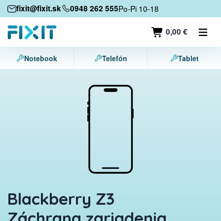
Mobilné zariadenia
fixit@fixit.sk
0948 262 555
Po-Pi 10-18
Mobilné telefóny
0,00 €
Tablety
Notebook
Telefón
Tablet
Notebooky
Herné konzoly
Príslušenstvo
Kontakt
Blackberry Z3
Záchrana zariadenia