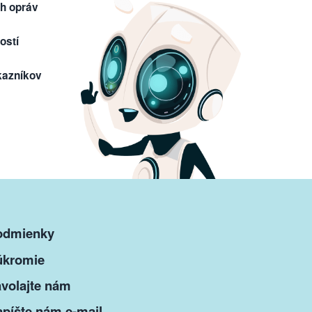
h opráv
ostí
kazníkov
odmienky
úkromie
volajte nám
píšte nám e-mail