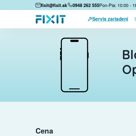
Pon-Pia: 10:00 - 1
fixit@fixit.sk
0948 262 555
Servis zariadení
Bl
Op
Cena