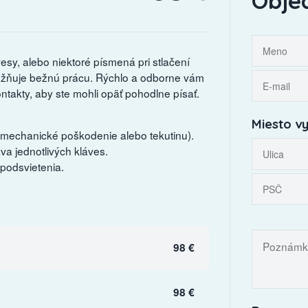
Obje
vesy, alebo niektoré písmená pri stlačení
žňuje bežnú prácu. Rýchlo a odborne vám
takty, aby ste mohli opäť pohodlne písať.
Miesto vy
 mechanické poškodenie alebo tekutinu).
a jednotlivých kláves.
 podsvietenia.
98 €
98 €