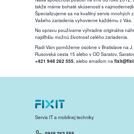
takže máme bohaté skúsenosti s najmodernejšou
Špecializujeme sa na kvalitný servis mnohých 
Vašeho zariadenia vyhovieme každému z Vás.
No opravu používame výhradne originálne náhra
najdlhšiu možnú životnosť celého zariadenia.
Radi Vám pomôžeme osobne v Bratislave na J.
Rusovská cesta 15 alebo v OD Saratov, Saratovs
, alebo emailom na
+421 948 262 555
fixit@fixi
Servis IT a mobilnej techniky
0948 262 555