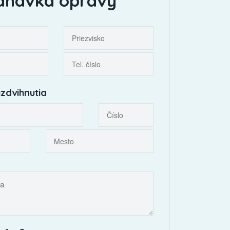
dnávka opravy
zdvihnutia