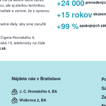
+24 000
prevedenýc
, ale aj staršou technikou.
značiek a veríme, že s opravou
+15 rokov
skúsen
+99 %
dné diely, aby sme zaručili
spokojných zá
 Cígera-Hronského 4,
ká 13, telefonicky na čísle
.
t.sk
Nájdete nás v Bratislave
P
S
J. C. Hronského 4, BA
Za
Wolkrova 2, BA
Na