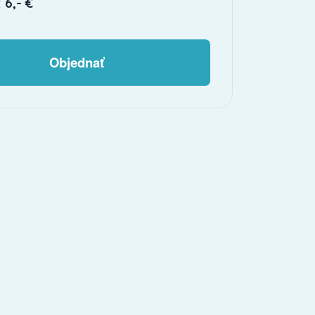
 6,- €
Objednať