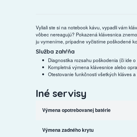
Vyliali ste si na notebook kávu, vypadli vám klá
vôbec nereagujú? Pokazená klávesnica znemo
ju vymeníme, prípadne vyčistíme poškodené kon
Služba zahŕňa
Diagnostika rozsahu poškodenia (či ide o
Kompletná výmena klávesnice alebo oprav
Otestovanie funkčnosti všetkých kláves a
Iné servisy
Výmena opotrebovanej batérie
Výmena zadného krytu