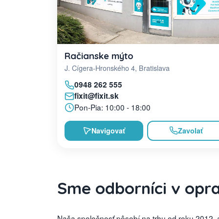
Račianske mýto
J. Cígera-Hronského 4, Bratislava
0948 262 555
fixit@fixit.sk
Pon-Pia: 10:00 - 18:00
Navigovať
Zavolať
Sme odborníci v opr
Naša spoločnosť pôsobí na trhu od roku 2012, a