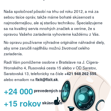
Naša spoločnosť pôsobí na trhu od roku 2012, a má za
sebou tisíce opráv, takže máme bohaté skúsenosti s
najmodernejšou, ale aj staršou technikou. Špecializujeme
sa na kvalitný servis mnohých značiek a veríme, že s
opravou Vašeho zariadenia vyhovieme každému z Vás.
No opravu používame výhradne originálne náhradné diely,
aby sme zaručili najdlhšiu možnú životnosť celého
zariadenia.
Radi Vám pomôžeme osobne v Bratislave na J. Cígera-
Hronského 4, Rusovská cesta 15 alebo v OD Saratov,
Saratovská 13, telefonicky na čísle
,
+421 948 262 555
alebo emailom na
.
fixit@fixit.sk
+24 000
prevedených opráv
+15 rokov
skúseností