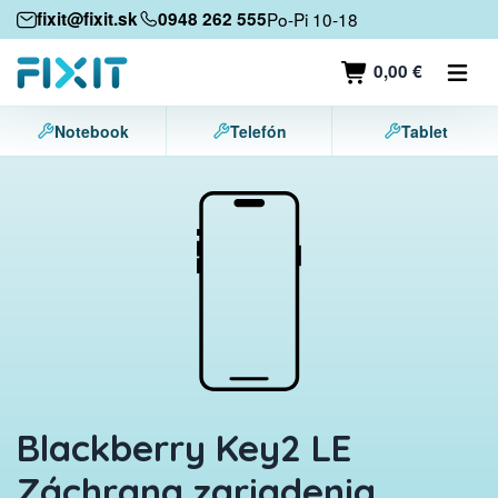
Mobilné zariadenia
fixit@fixit.sk
0948 262 555
Po-Pi 10-18
Mobilné telefóny
0,00 €
Tablety
Notebook
Telefón
Tablet
Notebooky
Herné konzoly
Príslušenstvo
Kontakt
Blackberry Key2 LE
Záchrana zariadenia