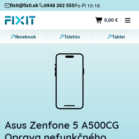
Mobilné zariadenia
fixit@fixit.sk
0948 262 555
Po-Pi 10-18
Mobilné telefóny
0,00 €
Tablety
Notebook
Telefón
Tablet
Notebooky
Herné konzoly
Príslušenstvo
Kontakt
Asus Zenfone 5 A500CG
Oprava nefunkčného