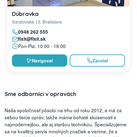
Dúbravka
Saratovská 13, Bratislava
0948 262 555
fixit@fixit.sk
Pon-Pia: 10:00 - 18:00
Navigovať
Zavolať
Sme odborníci v opravách
Naša spoločnosť pôsobí na trhu od roku 2012, a má za
sebou tisíce opráv, takže máme bohaté skúsenosti s
najmodernejšou, ale aj staršou technikou. Špecializujeme
sa na kvalitný servis mnohých značiek a veríme, že s