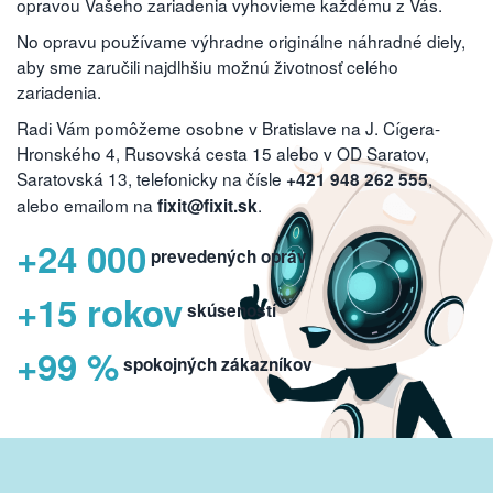
opravou Vašeho zariadenia vyhovieme každému z Vás.
No opravu používame výhradne originálne náhradné diely,
aby sme zaručili najdlhšiu možnú životnosť celého
zariadenia.
Radi Vám pomôžeme osobne v Bratislave na J. Cígera-
Hronského 4, Rusovská cesta 15 alebo v OD Saratov,
Saratovská 13, telefonicky na čísle
,
+421 948 262 555
alebo emailom na
.
fixit@fixit.sk
+24 000
prevedených opráv
+15 rokov
skúseností
+99 %
spokojných zákazníkov