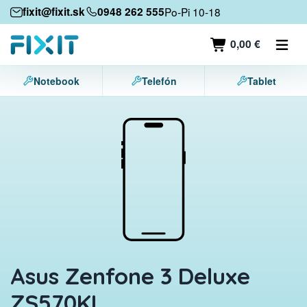
Mobilné zariadenia
fixit@fixit.sk
0948 262 555
Po-Pi 10-18
Mobilné telefóny
0,00 €
Tablety
Notebook
Telefón
Tablet
Notebooky
Herné konzoly
Príslušenstvo
Kontakt
Asus Zenfone 3 Deluxe
ZS570KL