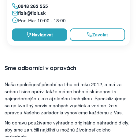
0948 262 555
fixit@fixit.sk
Pon-Pia: 10:00 - 18:00
Navigovať
Zavolať
Sme odborníci v opravách
Naša spoločnosť pôsobí na trhu od roku 2012, a má za
sebou tisíce opráv, takže máme bohaté skúsenosti s
najmodernejšou, ale aj staršou technikou. Špecializujeme
sa na kvalitný servis mnohých značiek a veríme, že s
opravou Vašeho zariadenia vyhovieme každému z Vás.
No opravu používame výhradne originálne náhradné diely,
aby sme zaručili najdlhšiu možnú životnosť celého
zariadenia.