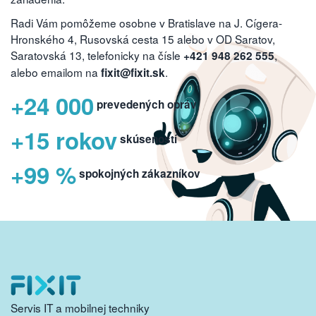
Radi Vám pomôžeme osobne v Bratislave na J. Cígera-
Hronského 4, Rusovská cesta 15 alebo v OD Saratov,
Saratovská 13, telefonicky na čísle
,
+421 948 262 555
alebo emailom na
.
fixit@fixit.sk
+24 000
prevedených opráv
+15 rokov
skúseností
+99 %
spokojných zákazníkov
Servis IT a mobilnej techniky