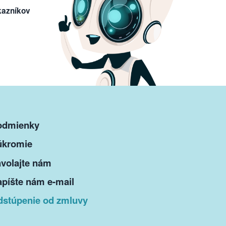
kazníkov
odmienky
úkromie
volajte nám
píšte nám e-mail
dstúpenie od zmluvy