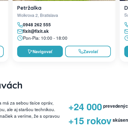
D
Petržalka
Sa
Wolkrova 2, Bratislava
0948 262 555
fixit@fixit.sk
Pon-Pia: 10:00 - 18:00
Navigovať
Zavolať
avách
 má za sebou tisíce opráv,
+24 000
prevedenýc
, ale aj staršou technikou.
značiek a veríme, že s opravou
+15 rokov
skúsen