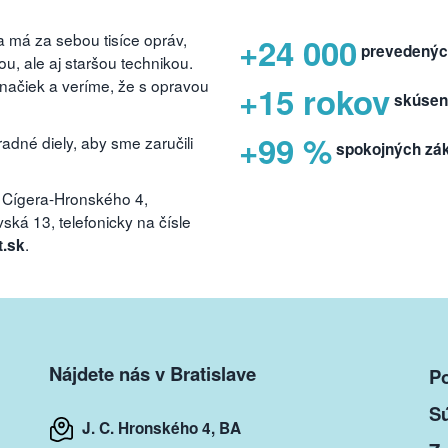
 má za sebou tisíce opráv,
+24 000
prevedenýc
, ale aj staršou technikou.
značiek a veríme, že s opravou
+15 rokov
skúsen
+99 %
dné diely, aby sme zaručili
spokojných zá
 Cígera-Hronského 4,
ká 13, telefonicky na čísle
.
t.sk
Nájdete nás v Bratislave
P
S
J. C. Hronského 4, BA