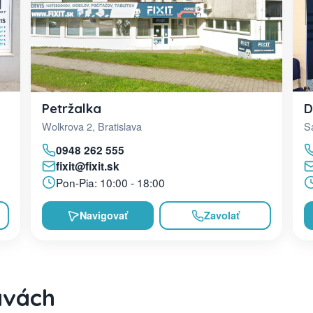
D
Petržalka
Sa
Wolkrova 2, Bratislava
0948 262 555
fixit@fixit.sk
Pon-Pia: 10:00 - 18:00
Navigovať
Zavolať
avách