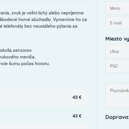
nia, zvuk je veľmi tichý alebo nepríjemne
poškodené horné slúchadlo. Vymeníme ho za
ľné telefonáty bez neustáleho pýtania sa
Miesto vy
okolia senzorov.
zvukového meniča.
sencie šumu počas hovoru.
43 €
43 €
Doprava: