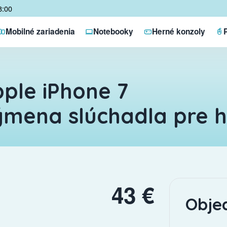
8:00
Mobilné zariadenia
Notebooky
Herné konzoly
ple iPhone 7
mena slúchadla pre 
43 €
Obje