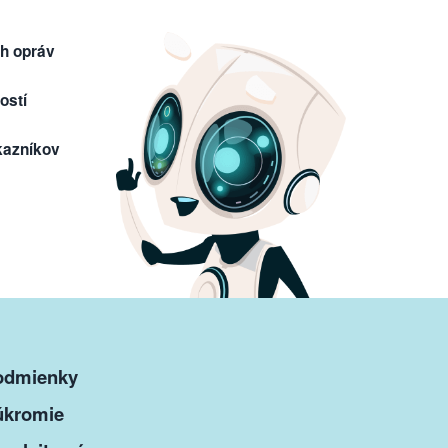
h opráv
ostí
kazníkov
odmienky
úkromie