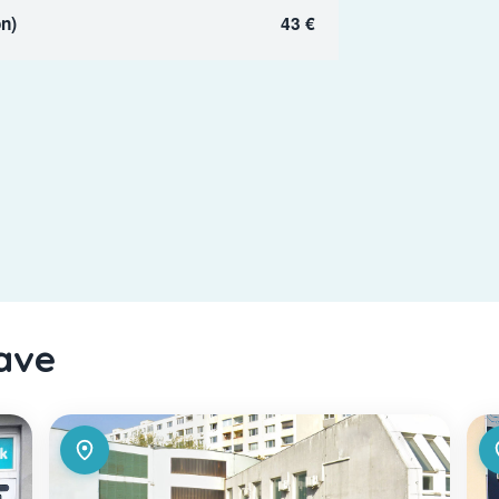
n)
43 €
lave