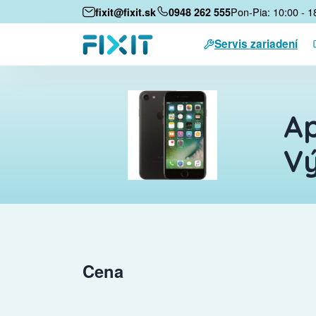
Pon-Pia: 10:00 - 1
fixit@fixit.sk
0948 262 555
Servis zariadení
Ap
Vý
Cena