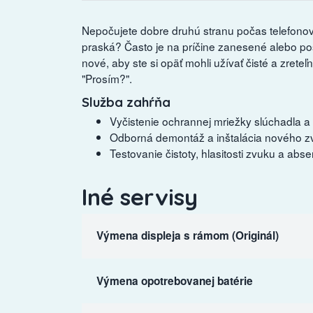
Nepočujete dobre druhú stranu počas telefonova
praská? Často je na príčine zanesené alebo 
nové, aby ste si opäť mohli užívať čisté a zrete
"Prosím?".
Služba zahŕňa
Vyčistenie ochrannej mriežky slúchadla a 
Odborná demontáž a inštalácia nového 
Testovanie čistoty, hlasitosti zvuku a ab
Iné servisy
Výmena displeja s rámom (Originál)
Výmena opotrebovanej batérie