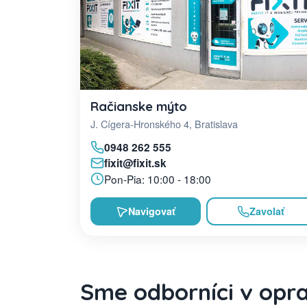
Račianske mýto
J. Cígera-Hronského 4, Bratislava
0948 262 555
fixit@fixit.sk
Pon-Pia: 10:00 - 18:00
Navigovať
Zavolať
Sme odborníci v opr