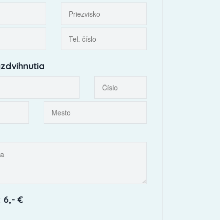
zdvihnutia
 6,- €