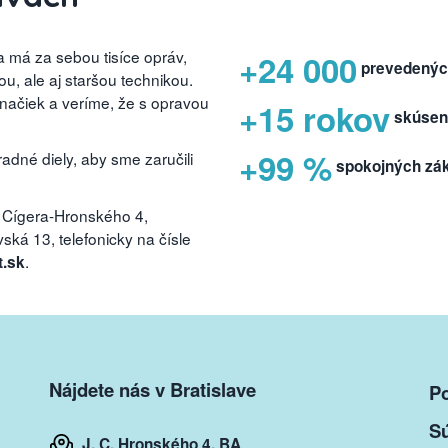
 má za sebou tisíce opráv,
+24 000
prevedenýc
, ale aj staršou technikou.
značiek a veríme, že s opravou
+15 rokov
skúsen
+99 %
dné diely, aby sme zaručili
spokojných zá
 Cígera-Hronského 4,
ká 13, telefonicky na čísle
.
t.sk
Nájdete nás v Bratislave
P
S
J. C. Hronského 4, BA