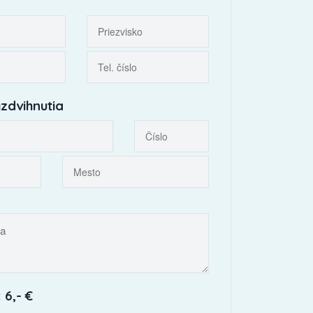
zdvihnutia
 6,- €