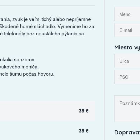
nia, zvuk je veľmi tichý alebo nepríjemne
poškodené horné slúchadlo. Vymeníme ho za
ľné telefonáty bez neustáleho pýtania sa
Miesto vy
okolia senzorov.
zvukového meniča.
sencie šumu počas hovoru.
38 €
38 €
Doprava: