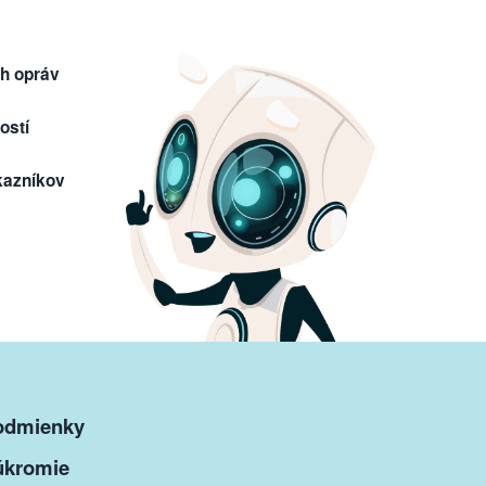
h opráv
ostí
kazníkov
odmienky
úkromie