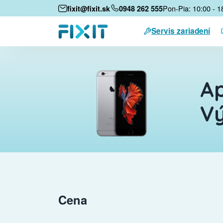
Pon-Pia: 10:00 - 1
fixit@fixit.sk
0948 262 555
Servis zariadení
Ap
Vý
Cena