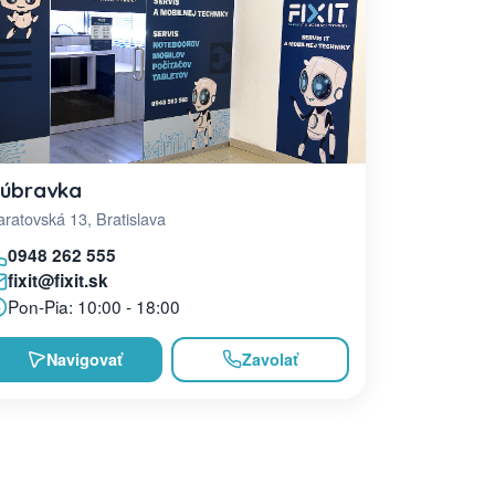
úbravka
ratovská 13, Bratislava
0948 262 555
fixit@fixit.sk
Pon-Pia: 10:00 - 18:00
Navigovať
Zavolať