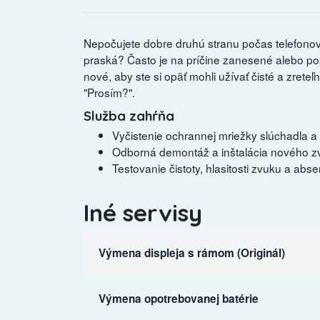
Nepočujete dobre druhú stranu počas telefonova
praská? Často je na príčine zanesené alebo 
nové, aby ste si opäť mohli užívať čisté a zrete
"Prosím?".
Služba zahŕňa
Vyčistenie ochrannej mriežky slúchadla a 
Odborná demontáž a inštalácia nového 
Testovanie čistoty, hlasitosti zvuku a ab
Iné servisy
Výmena displeja s rámom (Originál)
Výmena opotrebovanej batérie