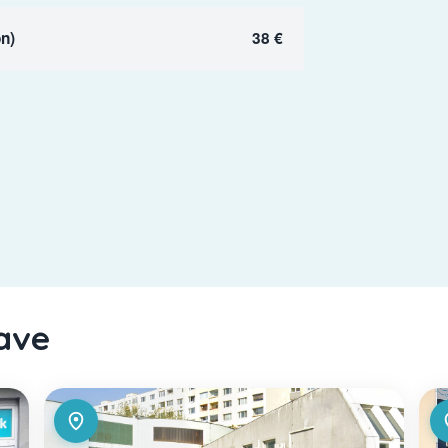
n)
38 €
lave