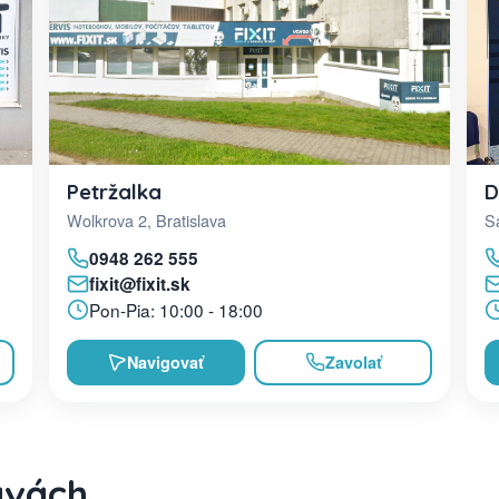
D
Petržalka
Sa
Wolkrova 2, Bratislava
0948 262 555
fixit@fixit.sk
Pon-Pia: 10:00 - 18:00
Navigovať
Zavolať
avách