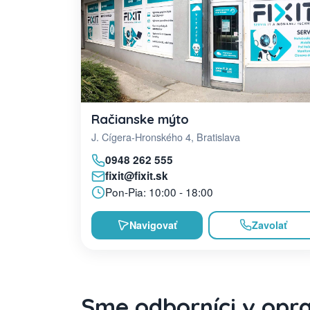
Račianske mýto
J. Cígera-Hronského 4, Bratislava
0948 262 555
fixit@fixit.sk
Pon-Pia: 10:00 - 18:00
Navigovať
Zavolať
Sme odborníci v opr