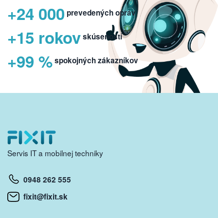
+24 000
prevedených opráv
+15 rokov
skúseností
+99 %
spokojných zákazníkov
Servis IT a mobilnej techniky
0948 262 555
fixit@fixit.sk