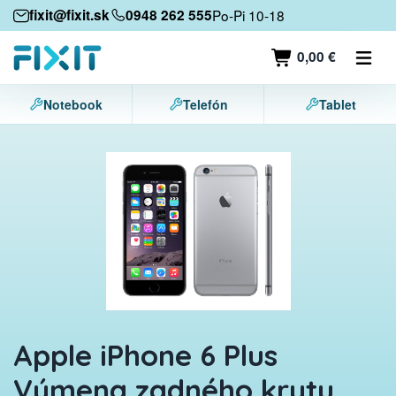
Mobilné zariadenia
fixit@fixit.sk
0948 262 555
Po-Pi 10-18
Mobilné telefóny
0,00 €
Tablety
Notebook
Telefón
Tablet
Notebooky
Herné konzoly
Príslušenstvo
Kontakt
Apple iPhone 6 Plus
Výmena zadného krytu