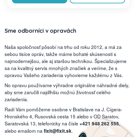
Sme odborníci v opravách
Naša spoločnosť pôsobí na trhu od roku 2012, a má za
sebou tisíce opráv, takže máme bohaté skúsenosti s
najmodernejšou, ale aj staršou technikou. Špecializujeme
sa na kvalitný servis mnohých značiek a veríme, že s
opravou Vašeho zariadenia vyhovieme každému z Vás.
No opravu používame výhradne originálne náhradné diely,
aby sme zaručili najdlhšiu možnú životnosť celého
zariadenia.
Radi Vám pomôžeme osobne v Bratislave na J. Cígera-
Hronského 4, Rusovská cesta 15 alebo v OD Saratov,
Saratovská 13, telefonicky na čísle
,
+421 948 262 555
alebo emailom na
.
fixit@fixit.sk