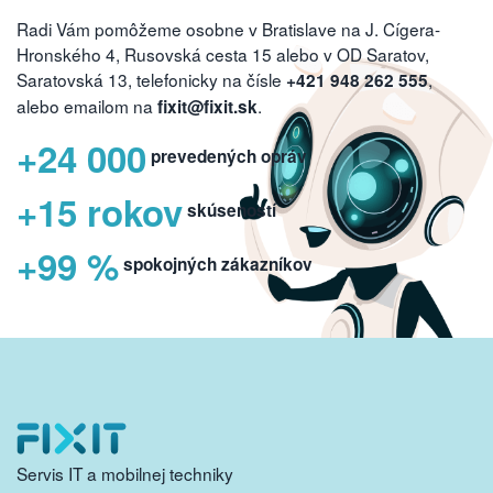
Radi Vám pomôžeme osobne v Bratislave na J. Cígera-
Hronského 4, Rusovská cesta 15 alebo v OD Saratov,
Saratovská 13, telefonicky na čísle
,
+421 948 262 555
alebo emailom na
.
fixit@fixit.sk
+24 000
prevedených opráv
+15 rokov
skúseností
+99 %
spokojných zákazníkov
Servis IT a mobilnej techniky