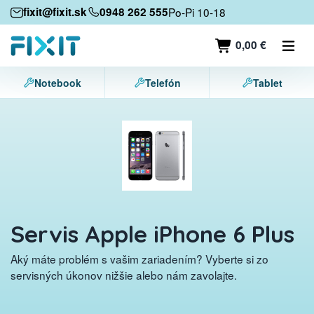
Mobilné zariadenia
fixit@fixit.sk
0948 262 555
Po-Pi 10-18
Mobilné telefóny
0,00 €
Tablety
Notebook
Telefón
Tablet
Notebooky
Herné konzoly
Príslušenstvo
Kontakt
Servis Apple iPhone 6 Plus
Aký máte problém s vašim zariadením? Vyberte si zo
servisných úkonov nižšie alebo nám zavolajte.