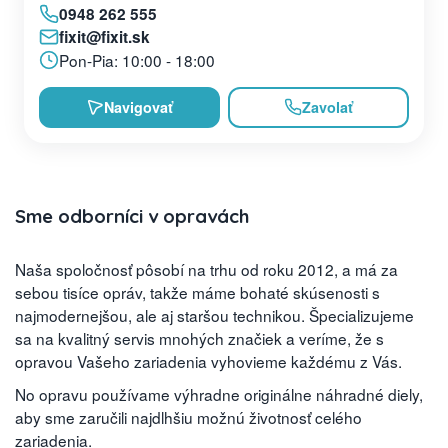
0948 262 555
fixit@fixit.sk
Pon-Pia: 10:00 - 18:00
Navigovať
Zavolať
Sme odborníci v opravách
Naša spoločnosť pôsobí na trhu od roku 2012, a má za
sebou tisíce opráv, takže máme bohaté skúsenosti s
najmodernejšou, ale aj staršou technikou. Špecializujeme
sa na kvalitný servis mnohých značiek a veríme, že s
opravou Vašeho zariadenia vyhovieme každému z Vás.
No opravu používame výhradne originálne náhradné diely,
aby sme zaručili najdlhšiu možnú životnosť celého
zariadenia.