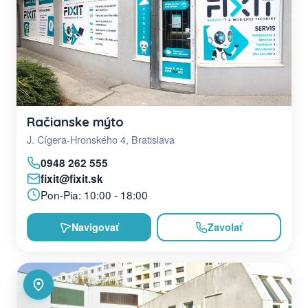
Račianske mýto
J. Cígera-Hronského 4, Bratislava
0948 262 555
fixit@fixit.sk
Pon-Pia: 10:00 - 18:00
Navigovať
Zavolať