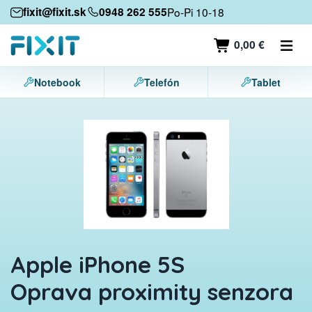
Mobilné zariadenia
fixit@fixit.sk
0948 262 555
Po-Pi 10-18
Mobilné telefóny
0,00 €
Tablety
Notebook
Telefón
Tablet
Notebooky
Herné konzoly
Príslušenstvo
Kontakt
Apple iPhone 5S
Oprava proximity senzora