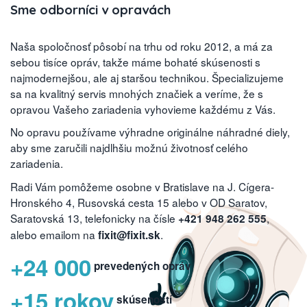
Sme odborníci v opravách
Naša spoločnosť pôsobí na trhu od roku 2012, a má za
sebou tisíce opráv, takže máme bohaté skúsenosti s
najmodernejšou, ale aj staršou technikou. Špecializujeme
sa na kvalitný servis mnohých značiek a veríme, že s
opravou Vašeho zariadenia vyhovieme každému z Vás.
No opravu používame výhradne originálne náhradné diely,
aby sme zaručili najdlhšiu možnú životnosť celého
zariadenia.
Radi Vám pomôžeme osobne v Bratislave na J. Cígera-
Hronského 4, Rusovská cesta 15 alebo v OD Saratov,
Saratovská 13, telefonicky na čísle
,
+421 948 262 555
alebo emailom na
.
fixit@fixit.sk
+24 000
prevedených opráv
+15 rokov
skúseností