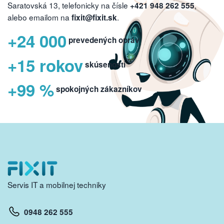
Saratovská 13, telefonicky na čísle
,
+421 948 262 555
alebo emailom na
.
fixit@fixit.sk
+24 000
prevedených opráv
+15 rokov
skúseností
+99 %
spokojných zákazníkov
Servis IT a mobilnej techniky
0948 262 555