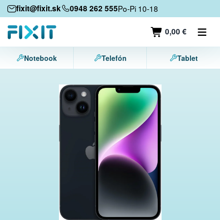
Mobilné zariadenia
fixit@fixit.sk
0948 262 555
Po-Pi 10-18
Mobilné telefóny
0,00 €
Tablety
Notebook
Telefón
Tablet
Notebooky
Herné konzoly
Príslušenstvo
Kontakt