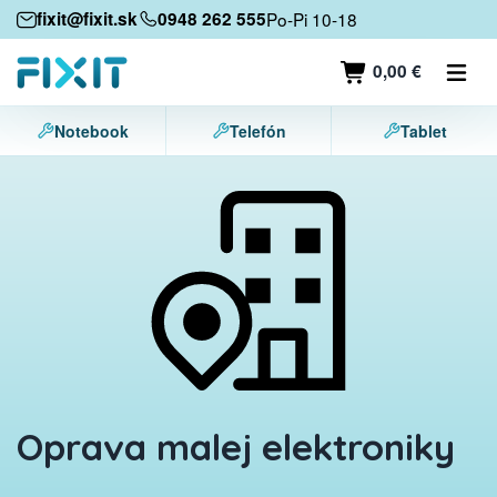
Mobilné zariadenia
fixit@fixit.sk
0948 262 555
Po-Pi 10-18
Mobilné telefóny
0,00 €
Tablety
Notebook
Telefón
Tablet
Notebooky
Herné konzoly
Príslušenstvo
Kontakt
Oprava malej elektroniky