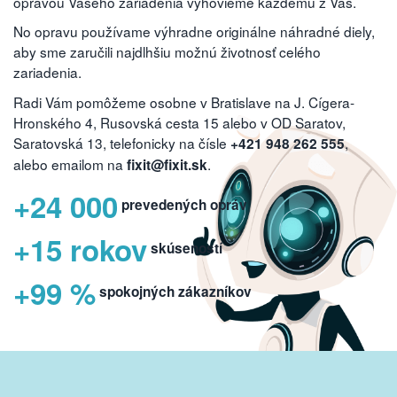
opravou Vašeho zariadenia vyhovieme každému z Vás.
No opravu používame výhradne originálne náhradné diely,
aby sme zaručili najdlhšiu možnú životnosť celého
zariadenia.
Radi Vám pomôžeme osobne v Bratislave na J. Cígera-
Hronského 4, Rusovská cesta 15 alebo v OD Saratov,
Saratovská 13, telefonicky na čísle
,
+421 948 262 555
alebo emailom na
.
fixit@fixit.sk
+24 000
prevedených opráv
+15 rokov
skúseností
+99 %
spokojných zákazníkov