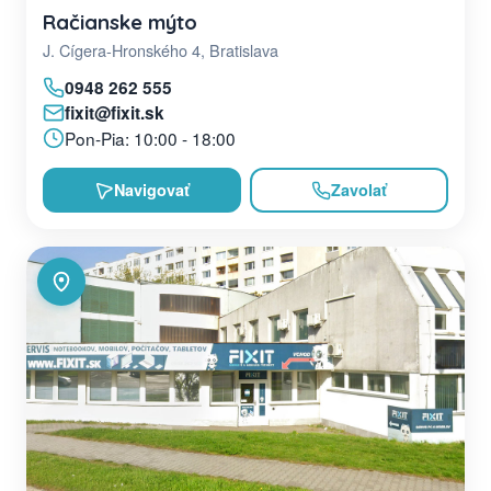
Račianske mýto
J. Cígera-Hronského 4, Bratislava
0948 262 555
fixit@fixit.sk
Pon-Pia: 10:00 - 18:00
Navigovať
Zavolať