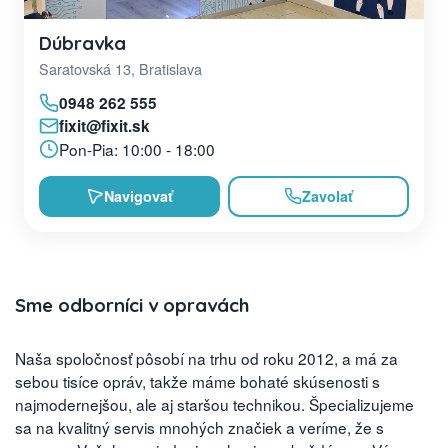
Dúbravka
Saratovská 13, Bratislava
0948 262 555
fixit@fixit.sk
Pon-Pia: 10:00 - 18:00
Navigovať
Zavolať
Sme odborníci v opravách
Naša spoločnosť pôsobí na trhu od roku 2012, a má za
sebou tisíce opráv, takže máme bohaté skúsenosti s
najmodernejšou, ale aj staršou technikou. Špecializujeme
sa na kvalitný servis mnohých značiek a veríme, že s