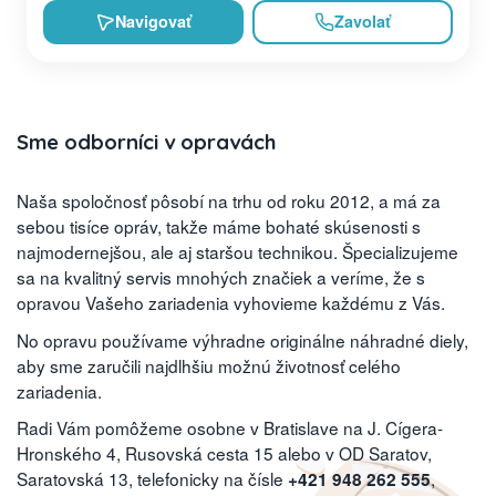
Navigovať
Zavolať
Sme odborníci v opravách
Naša spoločnosť pôsobí na trhu od roku 2012, a má za
sebou tisíce opráv, takže máme bohaté skúsenosti s
najmodernejšou, ale aj staršou technikou. Špecializujeme
sa na kvalitný servis mnohých značiek a veríme, že s
opravou Vašeho zariadenia vyhovieme každému z Vás.
No opravu používame výhradne originálne náhradné diely,
aby sme zaručili najdlhšiu možnú životnosť celého
zariadenia.
Radi Vám pomôžeme osobne v Bratislave na J. Cígera-
Hronského 4, Rusovská cesta 15 alebo v OD Saratov,
Saratovská 13, telefonicky na čísle
,
+421 948 262 555