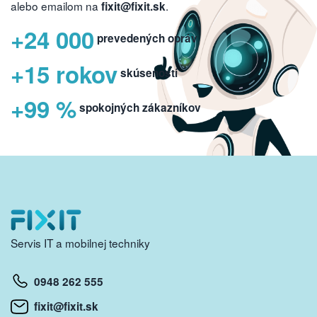
alebo emailom na
.
fixit@fixit.sk
+24 000
prevedených opráv
+15 rokov
skúseností
+99 %
spokojných zákazníkov
Servis IT a mobilnej techniky
0948 262 555
fixit@fixit.sk