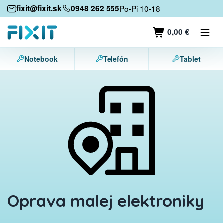
Mobilné zariadenia
fixit@fixit.sk
0948 262 555
Po-Pi 10-18
Mobilné telefóny
0,00 €
Tablety
Notebook
Telefón
Tablet
Notebooky
Herné konzoly
Príslušenstvo
Kontakt
Oprava malej elektroniky