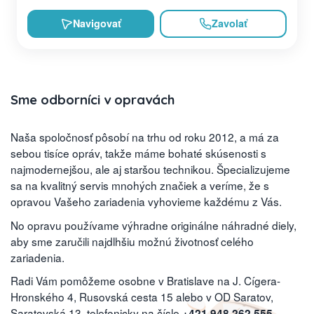
Navigovať
Zavolať
Sme odborníci v opravách
Naša spoločnosť pôsobí na trhu od roku 2012, a má za
sebou tisíce opráv, takže máme bohaté skúsenosti s
najmodernejšou, ale aj staršou technikou. Špecializujeme
sa na kvalitný servis mnohých značiek a veríme, že s
opravou Vašeho zariadenia vyhovieme každému z Vás.
No opravu používame výhradne originálne náhradné diely,
aby sme zaručili najdlhšiu možnú životnosť celého
zariadenia.
Radi Vám pomôžeme osobne v Bratislave na J. Cígera-
Hronského 4, Rusovská cesta 15 alebo v OD Saratov,
Saratovská 13, telefonicky na čísle
,
+421 948 262 555