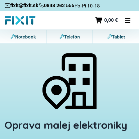
Mobilné zariadenia
fixit@fixit.sk
0948 262 555
Po-Pi 10-18
Mobilné telefóny
0,00 €
Tablety
Notebook
Telefón
Tablet
Notebooky
Herné konzoly
Príslušenstvo
Kontakt
Oprava malej elektroniky