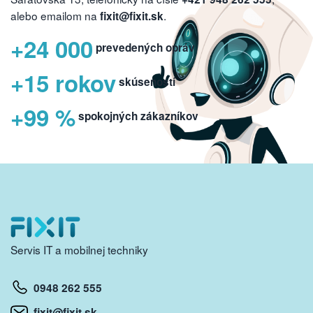
alebo emailom na
.
fixit@fixit.sk
+24 000
prevedených opráv
+15 rokov
skúseností
+99 %
spokojných zákazníkov
Servis IT a mobilnej techniky
0948 262 555
fixit@fixit.sk