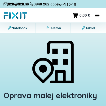
Mobilné zariadenia
fixit@fixit.sk
0948 262 555
Po-Pi 10-18
Mobilné telefóny
0,00 €
Tablety
Notebook
Telefón
Tablet
Notebooky
Herné konzoly
Príslušenstvo
Kontakt
Oprava malej elektroniky