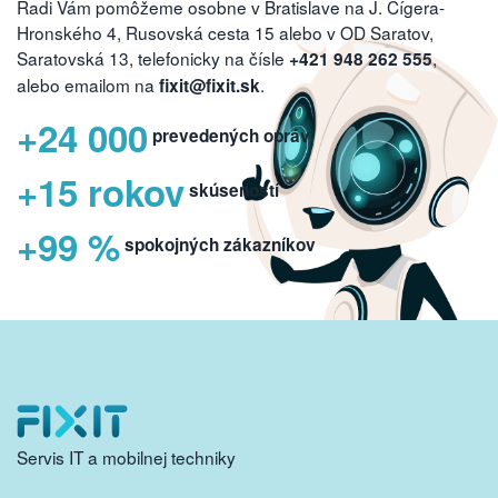
Radi Vám pomôžeme osobne v Bratislave na J. Cígera-
Hronského 4, Rusovská cesta 15 alebo v OD Saratov,
Saratovská 13, telefonicky na čísle
,
+421 948 262 555
alebo emailom na
.
fixit@fixit.sk
+24 000
prevedených opráv
+15 rokov
skúseností
+99 %
spokojných zákazníkov
Servis IT a mobilnej techniky