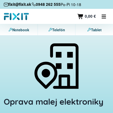
Mobilné zariadenia
fixit@fixit.sk
0948 262 555
Po-Pi 10-18
Mobilné telefóny
0,00 €
Tablety
Notebook
Telefón
Tablet
Notebooky
Herné konzoly
Príslušenstvo
Kontakt
Oprava malej elektroniky