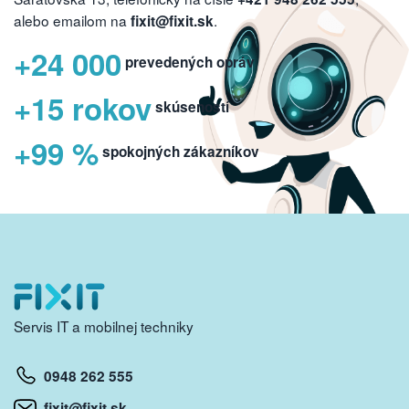
alebo emailom na
.
fixit@fixit.sk
+24 000
prevedených opráv
+15 rokov
skúseností
+99 %
spokojných zákazníkov
Servis IT a mobilnej techniky
0948 262 555
fixit@fixit.sk