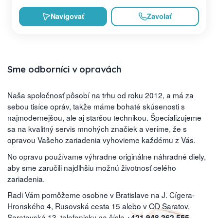
Navigovať
Zavolať
Sme odborníci v opravách
Naša spoločnosť pôsobí na trhu od roku 2012, a má za
sebou tisíce opráv, takže máme bohaté skúsenosti s
najmodernejšou, ale aj staršou technikou. Špecializujeme
sa na kvalitný servis mnohých značiek a veríme, že s
opravou Vašeho zariadenia vyhovieme každému z Vás.
No opravu používame výhradne originálne náhradné diely,
aby sme zaručili najdlhšiu možnú životnosť celého
zariadenia.
Radi Vám pomôžeme osobne v Bratislave na J. Cígera-
Hronského 4, Rusovská cesta 15 alebo v OD Saratov,
Saratovská 13, telefonicky na čísle
,
+421 948 262 555