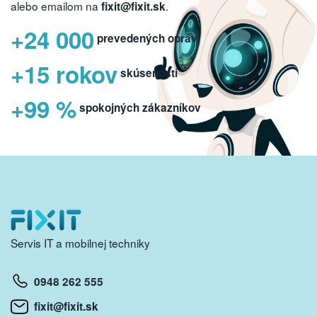
alebo emailom na
.
fixit@fixit.sk
+24 000
prevedených opráv
+15 rokov
skúseností
+99 %
spokojných zákazníkov
Servis IT a mobilnej techniky
0948 262 555
fixit@fixit.sk