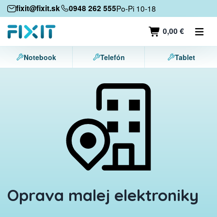
Mobilné zariadenia
fixit@fixit.sk
0948 262 555
Po-Pi 10-18
Mobilné telefóny
0,00 €
Tablety
Notebook
Telefón
Tablet
Notebooky
Herné konzoly
Príslušenstvo
Kontakt
Oprava malej elektroniky