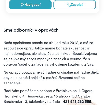
Navigovať
Zavolať
Sme odborníci v opravách
Naša spoločnosť pôsobí na trhu od roku 2012, a má za
sebou tisíce opráv, takže máme bohaté skúsenosti s
najmodernejšou, ale aj staršou technikou. Špecializujeme
sa na kvalitný servis mnohých značiek a veríme, že s
opravou Vašeho zariadenia vyhovieme každému z Vás.
No opravu používame výhradne originálne náhradné diely,
aby sme zaručili najdlhšiu možnú životnosť celého
zariadenia.
Radi Vám pomôžeme osobne v Bratislave na J. Cígera-
Hronského 4, Rusovská cesta 15 alebo v OD Saratov,
Saratovská 13, telefonicky na čísle
,
+421 948 262 555