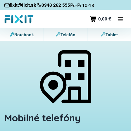
Mobilné zariadenia
fixit@fixit.sk
0948 262 555
Po-Pi 10-18
Mobilné telefóny
0,00 €
Tablety
Notebook
Telefón
Tablet
Notebooky
Herné konzoly
Príslušenstvo
Kontakt
Mobilné telefóny