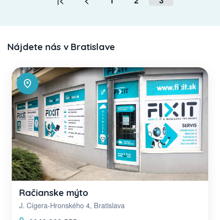
|<
<
1
2
3
Nájdete nás v Bratislave
Račianske mýto
J. Cígera-Hronského 4, Bratislava