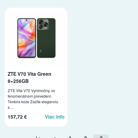
ZTE V70 Vita Green
8+256GB
ZTE Vita V70 Vynimočny, vo
fenomenálnom prevedení.
Textúra kože Zažite eleganciu
s…
157,72 €
Viac info