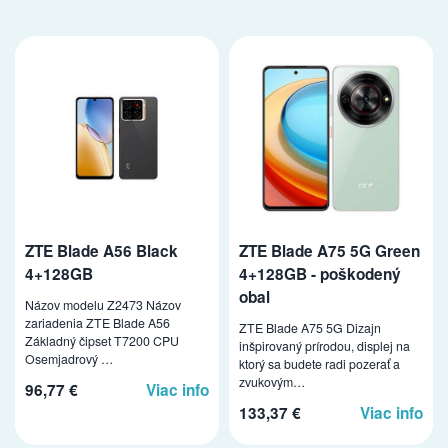
ZTE Blade A56 Black
ZTE Blade A75 5G Green
4+128GB
4+128GB - poškodený
obal
Názov modelu Z2473 Názov
zariadenia ZTE Blade A56
ZTE Blade A75 5G Dizajn
Základný čipset T7200 CPU
inšpirovaný prírodou, displej na
Osemjadrový …
ktorý sa budete radi pozerať a
zvukovým…
96,77 €
Viac info
133,37 €
Viac info