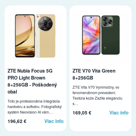
ZTE Nubia Focus 5G
ZTE V70 Vita Green
PRO Light Brown
8+256GB
8+256GB - Poškodený
ZTE Vita V70 Vynimočny, vo
obal
fenomenálnom prevedení.
Textúra kože Zažite eleganciu
Toto je profesionálna integrácia
s…
hardvéru a softvéru Fotografický
systém Neovision AI vám…
169,05 €
Viac info
196,62 €
Viac info