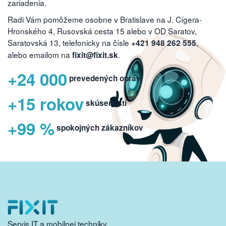
zariadenia.
Radi Vám pomôžeme osobne v Bratislave na J. Cígera-
Hronského 4, Rusovská cesta 15 alebo v OD Saratov,
Saratovská 13, telefonicky na čísle
,
+421 948 262 555
alebo emailom na
.
fixit@fixit.sk
+24 000
prevedených opráv
+15 rokov
skúseností
+99 %
spokojných zákazníkov
Servis IT a mobilnej techniky