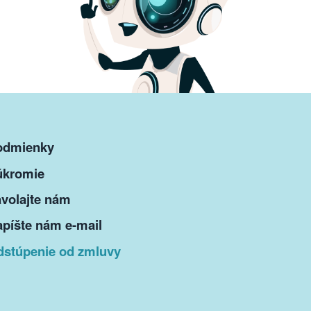
odmienky
úkromie
volajte nám
píšte nám e-mail
dstúpenie od zmluvy