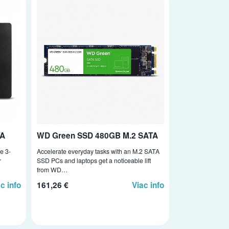
TA
WD Green SSD 480GB M.2 SATA
e 3-
Accelerate everyday tasks with an M.2 SATA
r
SSD PCs and laptops get a noticeable lift
from WD…
c info
161,26 €
Viac info