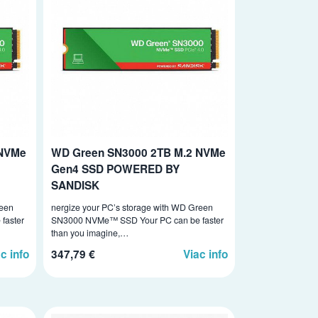
 NVMe
WD Green SN3000 2TB M.2 NVMe
Gen4 SSD POWERED BY
SANDISK
reen
nergize your PC’s storage with WD Green
faster
SN3000 NVMe™ SSD Your PC can be faster
than you imagine,…
c info
347,79 €
Viac info