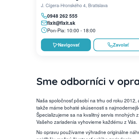
J. Cígera-Hronského 4, Bratislava
0948 262 555
fixit@fixit.sk
Pon-Pia: 10:00 - 18:00
Navigovať
Zavolať
Sme odborníci v opr
Naša spoločnosť pôsobí na trhu od roku 2012, a
takže máme bohaté skúsenosti s najmodernejšou
Špecializujeme sa na kvalitný servis mnohých 
Vašeho zariadenia vyhovieme každému z Vás.
No opravu používame výhradne originálne náhra