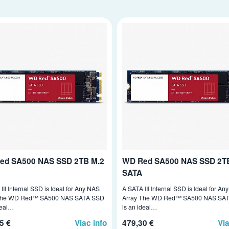
ed SA500 NAS SSD 2TB M.2
WD Red SA500 NAS SSD 2T
SATA
III Internal SSD is Ideal for Any NAS
A SATA III Internal SSD is Ideal for A
 The WD Red™ SA500 NAS SATA SSD
Array The WD Red™ SA500 NAS SA
deal…
is an ideal…
5 €
Viac info
479,30 €
Via