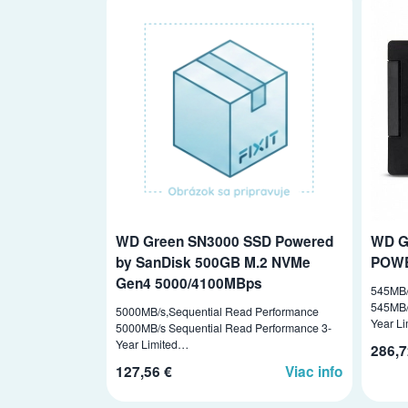
WD Green SN3000 SSD Powered
WD G
by SanDisk 500GB M.2 NVMe
POWE
Gen4 5000/4100MBps
545MB/
545MB/
5000MB/s,Sequential Read Performance
Year L
5000MB/s Sequential Read Performance 3-
Year Limited…
286,7
127,56 €
Viac info