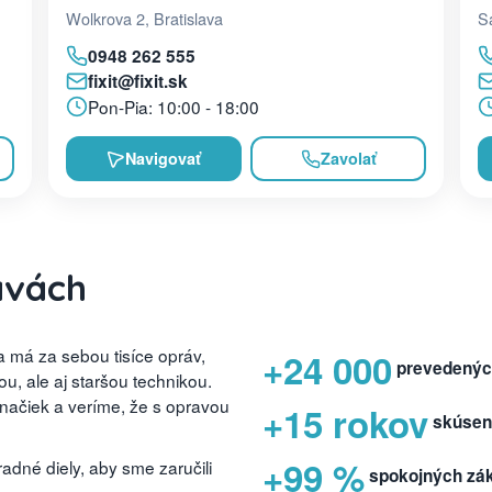
Sa
Wolkrova 2, Bratislava
0948 262 555
fixit@fixit.sk
Pon-Pia: 10:00 - 18:00
Navigovať
Zavolať
avách
 má za sebou tisíce opráv,
+24 000
prevedenýc
, ale aj staršou technikou.
značiek a veríme, že s opravou
+15 rokov
skúsen
+99 %
dné diely, aby sme zaručili
spokojných zá