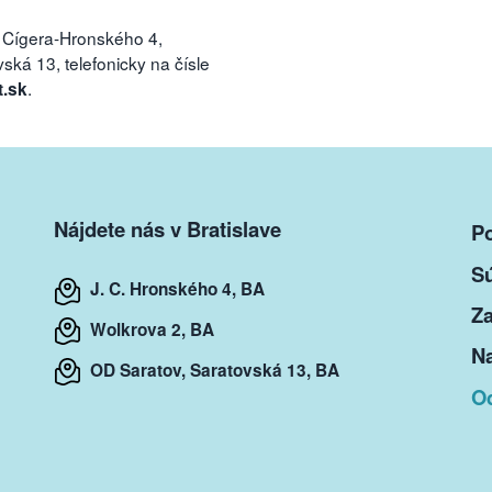
 Cígera-Hronského 4,
ká 13, telefonicky na čísle
.
t.sk
Nájdete nás v Bratislave
P
S
J. C. Hronského 4, BA
Za
Wolkrova 2, BA
Na
OD Saratov, Saratovská 13, BA
O