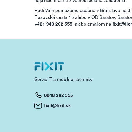
najdlhšiu možnú životnosť celého zariadenia.
Radi Vám pomôžeme osobne v Bratislave na J.
Rusovská cesta 15 alebo v OD Saratov, Saratovs
, alebo emailom na
+421 948 262 555
fixit@fixi
Servis IT a mobilnej techniky
0948 262 555
fixit@fixit.sk