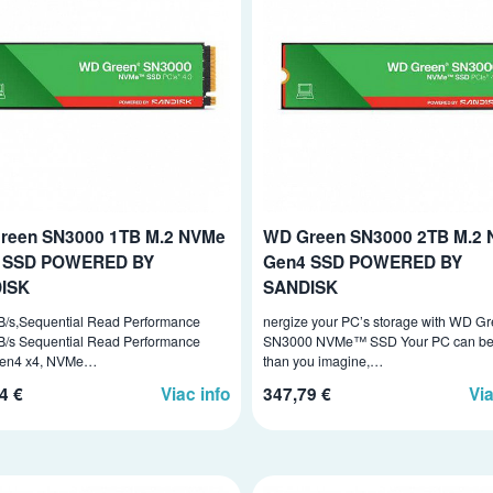
reen SN3000 1TB M.2 NVMe
WD Green SN3000 2TB M.2
 SSD POWERED BY
Gen4 SSD POWERED BY
ISK
SANDISK
/s,Sequential Read Performance
nergize your PC’s storage with WD G
/s Sequential Read Performance
SN3000 NVMe™ SSD Your PC can be 
Gen4 x4, NVMe…
than you imagine,…
4 €
Viac info
347,79 €
Via