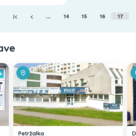
|<
<
…
14
15
16
17
lave
D
Petržalka