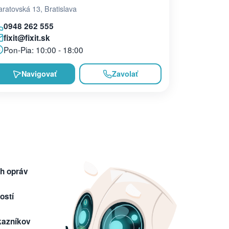
ratovská 13, Bratislava
0948 262 555
fixit@fixit.sk
Pon-Pia: 10:00 - 18:00
Navigovať
Zavolať
h opráv
ostí
kazníkov