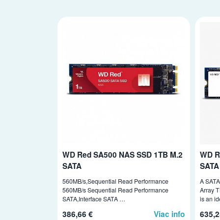
WD Red SA500 NAS SSD 1TB M.2
WD R
SATA
SATA
560MB/s,Sequential Read Performance
A SATA 
560MB/s Sequential Read Performance
Array
SATA,Interface SATA …
is an i
386,66 €
Viac info
635,2