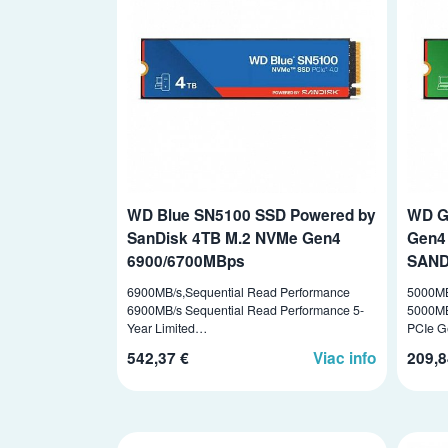
WD Blue SN5100 SSD Powered by
WD G
SanDisk 4TB M.2 NVMe Gen4
Gen4
6900/6700MBps
SAND
6900MB/s,Sequential Read Performance
5000MB
6900MB/s Sequential Read Performance 5-
5000MB
Year Limited…
PCIe 
542,37 €
Viac info
209,8