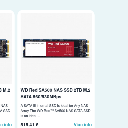
B M.2
WD Red SA500 NAS SSD 2TB M.2
SATA 560/530MBps
ny NAS
A SATA III Internal SSD is Ideal for Any NAS
TA SSD
Array The WD Red™ SA500 NAS SATA SSD
is an ideal…
c info
515,41 €
Viac info